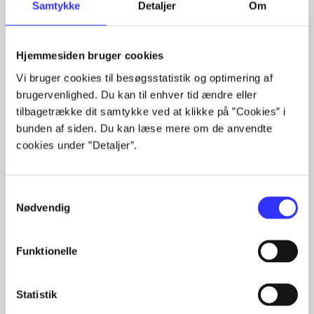
Samtykke
Detaljer
Om
Hjemmesiden bruger cookies
Artikler med samme emner
Vi bruger cookies til besøgsstatistik og optimering af
Fra
brugervenlighed. Du kan til enhver tid ændre eller
tilbagetrække dit samtykke ved at klikke på ”Cookies” i
bunden af siden. Du kan læse mere om de anvendte
cookies under ”Detaljer”.
Samtykkevalg
Nødvendig
Artikler
Funktionelle
Alle registrerede artikler fordelt på udgivelser
...
Statistik
...