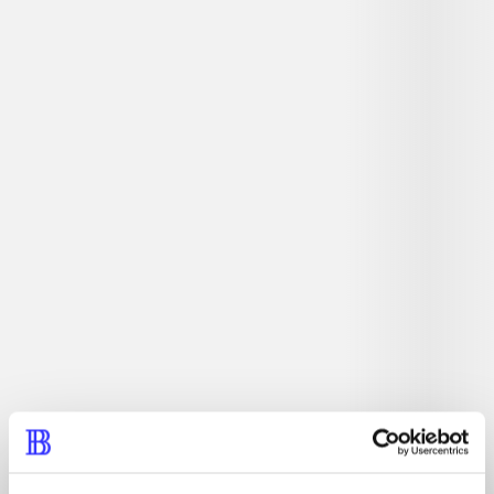
Simulationsspil. Der er over 50 forskellige kæledyr, som
du kan passe og lege med. Efterhånden som du får flere
kæledyr, bliver din by større. Det er her du skal gå ture,
lege og løse opgaver med dine kæledyr. På landet kan du
fx få en zebra og verdens sødeste panda.
Tidsskrift
Artiklen er en del af
lorem ipsum dolor sit amet ...
Tidsskrift
Artiklerne i
handler ofte om