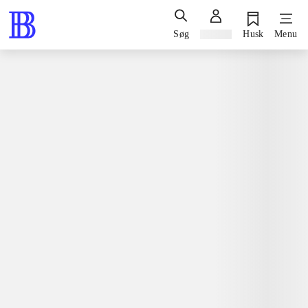
Søg
Log ind
Husk
Menu
Spil / computerspil
Nintendo 3ds, 2014
Petz countryside
Nintendo 3ds