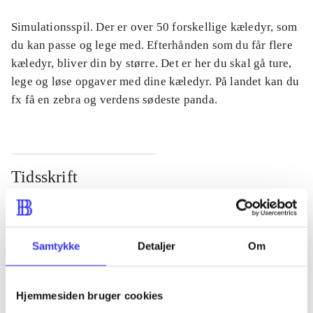
Simulationsspil. Der er over 50 forskellige kæledyr, som
du kan passe og lege med. Efterhånden som du får flere
kæledyr, bliver din by større. Det er her du skal gå ture,
lege og løse opgaver med dine kæledyr. På landet kan du
fx få en zebra og verdens sødeste panda.
Tidsskrift
Artiklen er en del af
lorem ipsum dolor sit amet ...
Samtykke
Detaljer
Om
Tidsskrift
Artiklerne i
handler ofte om
Hjemmesiden bruger cookies