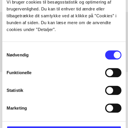
Vi bruger cookies til besøgsstatistik og optimering af
brugervenlighed. Du kan til enhver tid ændre eller
tilbagetrække dit samtykke ved at klikke på ”Cookies” i
bunden af siden. Du kan læse mere om de anvendte
cookies under ”Detaljer”.
Artikler med samme emner
Fra
Samtykkevalg
Nødvendig
Funktionelle
Statistik
Artikler
Alle registrerede artikler fordelt på udgivelser
Marketing
...