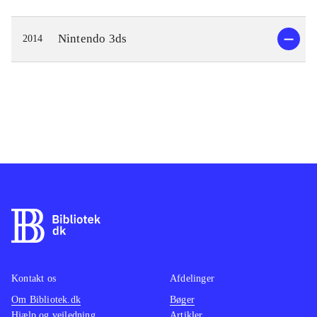
Nintendo 3ds
2014
Kontakt os
Afdelinger
Om Bibliotek.dk
Bøger
Hjælp og vejledning
Artikler