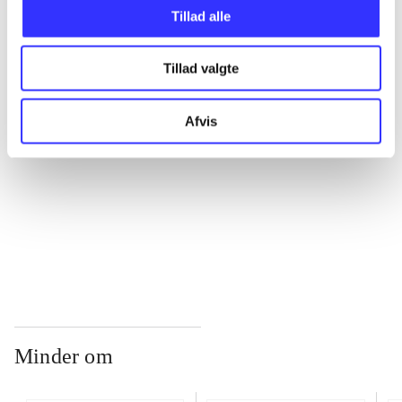
Tillad alle
...
Tillad valgte
...
Afvis
...
...
Minder om