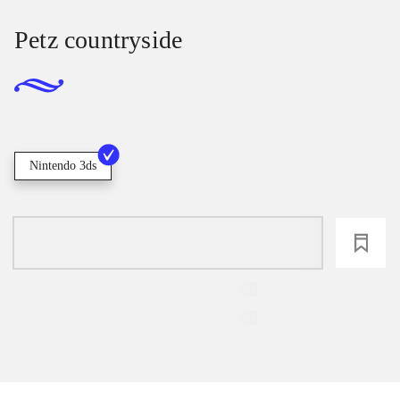
Petz countryside
Nintendo 3ds
loading