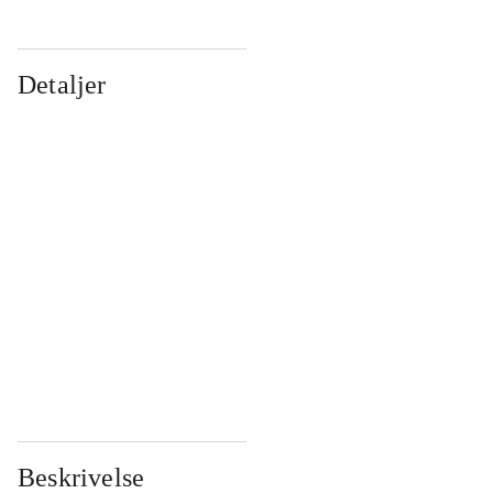
Detaljer
...
...
...
...
...
...
...
...
...
...
...
...
Beskrivelse