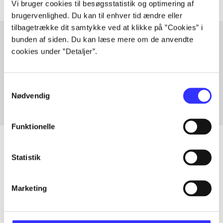
Vi bruger cookies til besøgsstatistik og optimering af
brugervenlighed. Du kan til enhver tid ændre eller
tilbagetrække dit samtykke ved at klikke på ”Cookies” i
bunden af siden. Du kan læse mere om de anvendte
cookies under ”Detaljer”.
Artikler med samme emner
Fra
Samtykkevalg
Nødvendig
Funktionelle
Statistik
Artikler
Alle registrerede artikler fordelt på udgivelser
Marketing
...