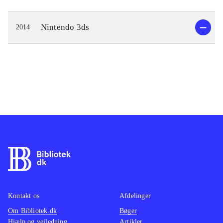
Nintendo 3ds
2014
Kontakt os
Afdelinger
Om Bibliotek.dk
Bøger
Hjælp og vejledning
Artikler