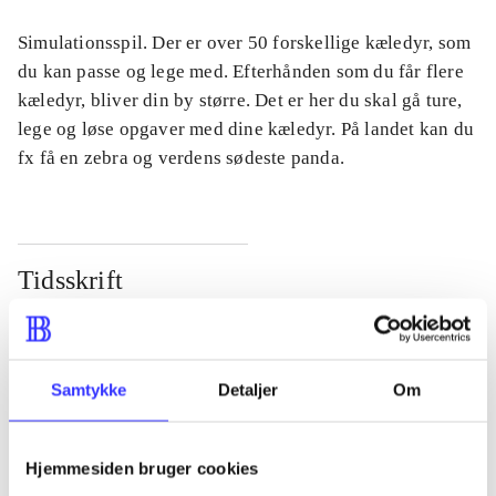
Simulationsspil. Der er over 50 forskellige kæledyr, som
du kan passe og lege med. Efterhånden som du får flere
kæledyr, bliver din by større. Det er her du skal gå ture,
lege og løse opgaver med dine kæledyr. På landet kan du
fx få en zebra og verdens sødeste panda.
Tidsskrift
Artiklen er en del af
lorem ipsum dolor sit amet ...
Samtykke
Detaljer
Om
Tidsskrift
Artiklerne i
handler ofte om
Hjemmesiden bruger cookies