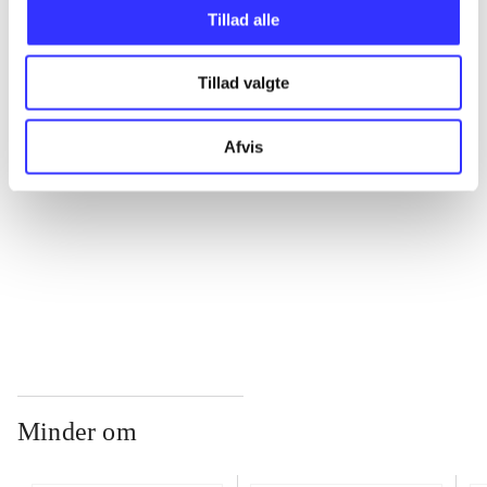
Tillad alle
...
Tillad valgte
...
Afvis
...
...
Minder om