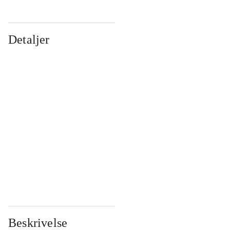
Detaljer
...
...
...
...
...
...
...
...
...
...
...
...
Beskrivelse