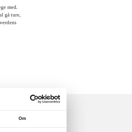
lege med.
l gå ture,
 verdens
Om