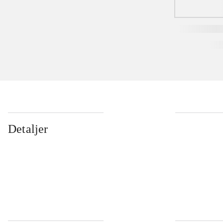
Detaljer
...
...
...
...