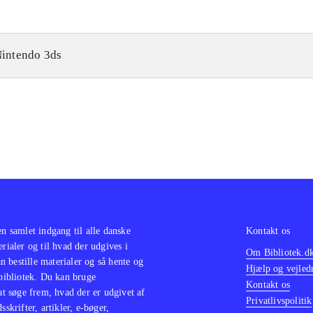
intendo 3ds
en samlet indgang til alle danske
Kontakt os
erialer og til hvad der udgives i
Om Bibliotek.d
 bestille materialer og så hente og
Hjælp og vejled
 bibliotek. Du kan bruge
Kontakt os
 at søge frem, hvad der er udgivet af
Privatlivspolitik
sskrifter, artikler, e-bøger,