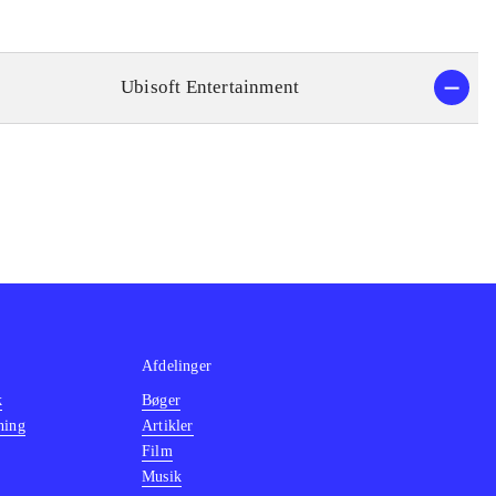
Ubisoft Entertainment
Afdelinger
k
Bøger
ning
Artikler
Film
Musik