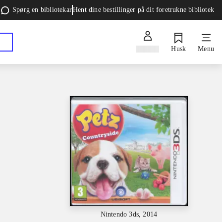
Spørg en bibliotekar
Hent dine bestillinger på dit foretrukne bibliotek
Log ind
Husk
Menu
Nintendo 3ds, 2014