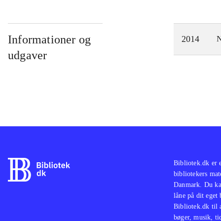
Informationer og
2014
N
udgaver
Bibliotek.dk er 
bibliotekers mat
Danmark. Du kan
låne på dit eget
Bibliotek.dk til
bøger, musik, tid