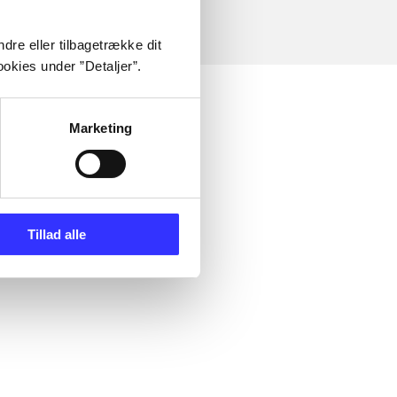
dre eller tilbagetrække dit
okies under ”Detaljer”.
Marketing
Tillad alle