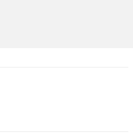
...
...