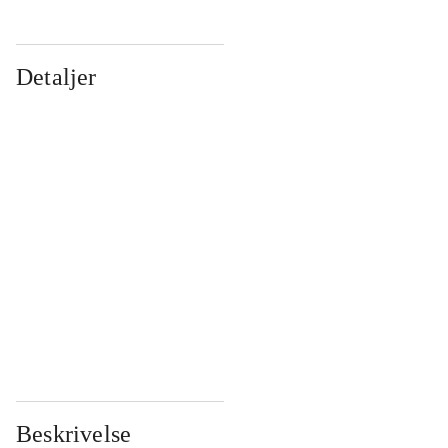
Detaljer
...
...
...
...
...
...
...
...
...
...
...
...
Beskrivelse