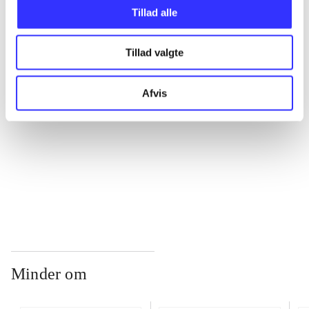
Tillad alle
...
Tillad valgte
...
Afvis
...
...
Minder om