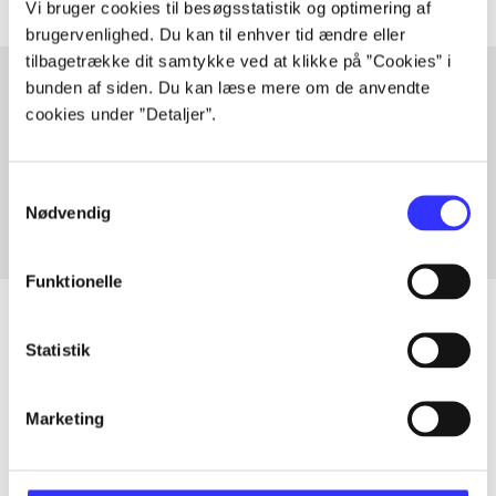
Vi bruger cookies til besøgsstatistik og optimering af
brugervenlighed. Du kan til enhver tid ændre eller
tilbagetrække dit samtykke ved at klikke på ”Cookies” i
bunden af siden. Du kan læse mere om de anvendte
cookies under ”Detaljer”.
Artikler med samme emner
Fra
Samtykkevalg
Nødvendig
Funktionelle
Statistik
Artikler
Alle registrerede artikler fordelt på udgivelser
Marketing
...