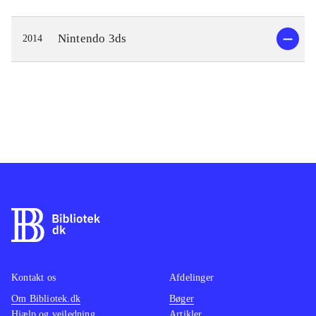
Nintendo 3ds
2014
Kontakt os
Afdelinger
Om Bibliotek.dk
Bøger
Hjælp og vejledning
Artikler