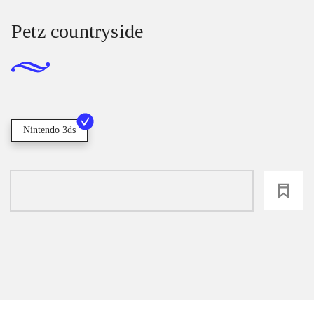
Petz countryside
Nintendo 3ds
loading