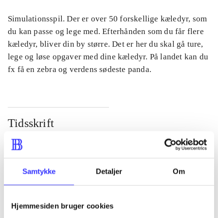
Simulationsspil. Der er over 50 forskellige kæledyr, som
du kan passe og lege med. Efterhånden som du får flere
kæledyr, bliver din by større. Det er her du skal gå ture,
lege og løse opgaver med dine kæledyr. På landet kan du
fx få en zebra og verdens sødeste panda.
Tidsskrift
Artiklen er en del af
lorem ipsum dolor sit amet ...
Samtykke
Detaljer
Om
Tidsskrift
Artiklerne i
handler ofte om
Hjemmesiden bruger cookies