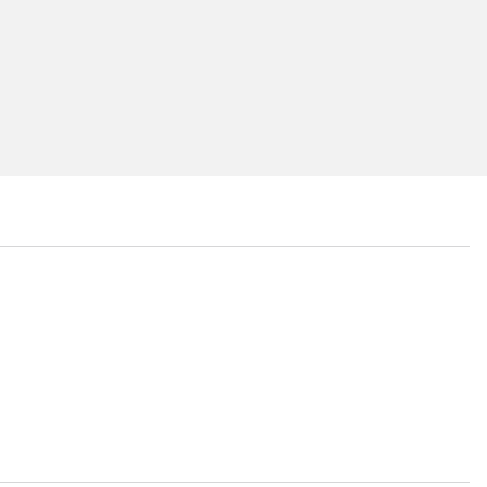
...
...