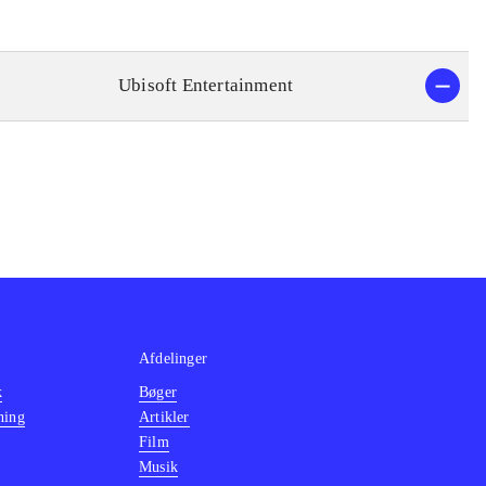
Ubisoft Entertainment
Afdelinger
k
Bøger
ning
Artikler
Film
Musik