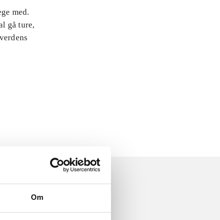
lege med.
l gå ture,
 verdens
Om