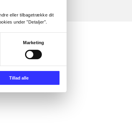
dre eller tilbagetrække dit
okies under ”Detaljer”.
Marketing
Tillad alle