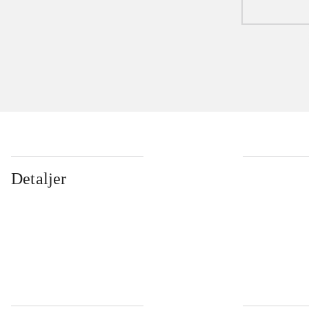
Detaljer
...
...
...
...