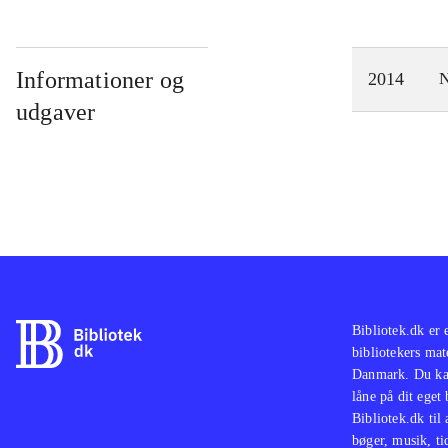
Informationer og
2014
N
udgaver
Bibliotek.dk er 
bibliotekers mat
Danmark. Du kan
låne på dit eget
Bibliotek.dk til
bøger, musik, tid