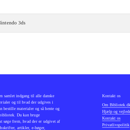
intendo 3ds
en samlet indgang til alle danske
Kontakt os
erialer og til hvad der udgives i
Om Bibliotek.d
 bestille materialer og så hente og
Hjælp og vejled
 bibliotek. Du kan bruge
Kontakt os
 at søge frem, hvad der er udgivet af
Privatlivspolitik
sskrifter, artikler, e-bøger,