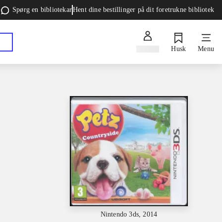
Spørg en bibliotekar
Hent dine bestillinger på dit foretrukne bibliotek
Log ind
Husk
Menu
Nintendo 3ds, 2014