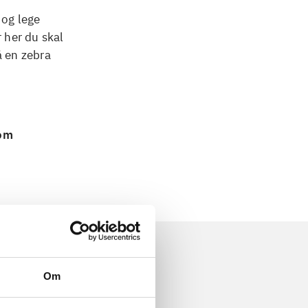
 og lege
r her du skal
å en zebra
 om
Om