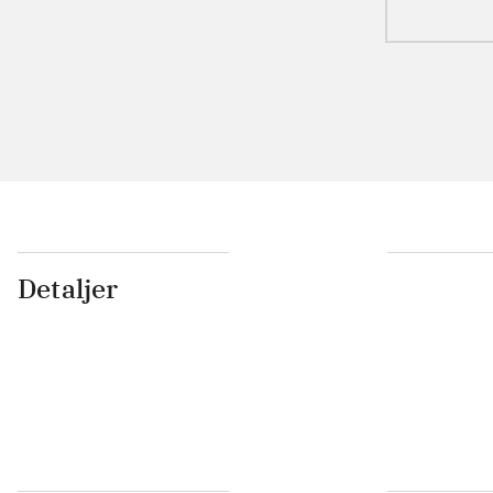
Detaljer
...
...
...
...