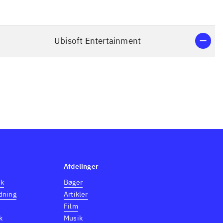
Ubisoft Entertainment
Afdelinger
dk
Bøger
dning
Artikler
Film
k
Musik