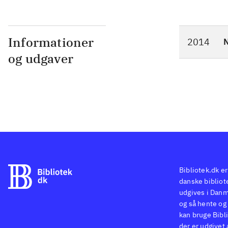
Informationer
2014
N
og udgaver
Bibliotek.dk er
danske bibliote
udgives i Danm
og så hente og 
kan bruge Bibli
der er udgivet 