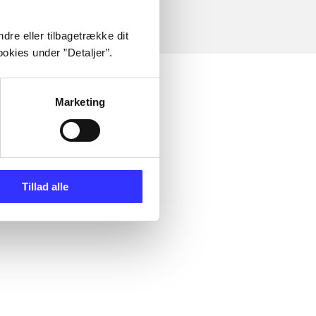
dre eller tilbagetrække dit
okies under ”Detaljer”.
Marketing
Tillad alle