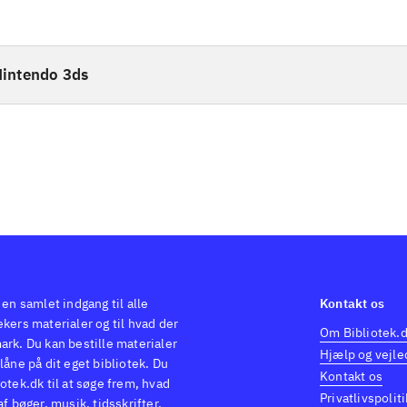
intendo 3ds
 en samlet indgang til alle
Kontakt os
kers materialer og til hvad der
Om Bibliotek.
ark. Du kan bestille materialer
Hjælp og vejle
låne på dit eget bibliotek. Du
Kontakt os
otek.dk til at søge frem, hvad
Privatlivspoliti
af bøger, musik, tidsskrifter,