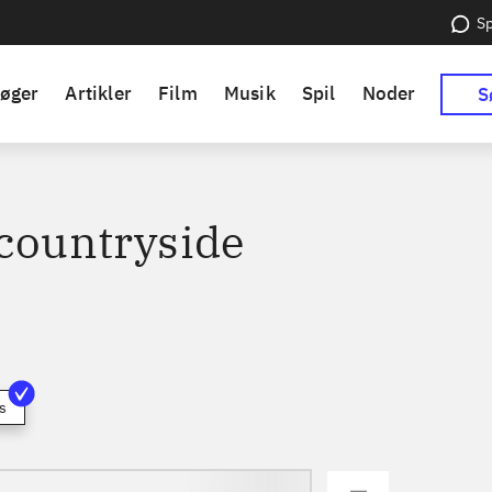
Sp
øger
Artikler
Film
Musik
Spil
Noder
S
 countryside
s