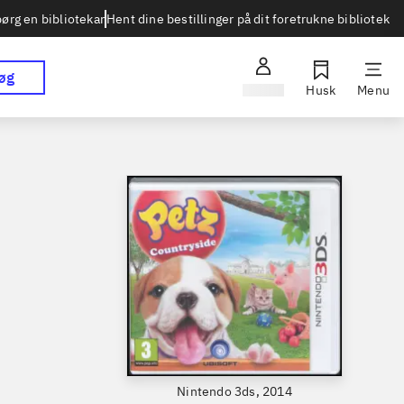
Hent dine bestillinger på dit foretrukne bibliotek
ørg en bibliotekar
øg
Log ind
Husk
Menu
Nintendo 3ds, 2014