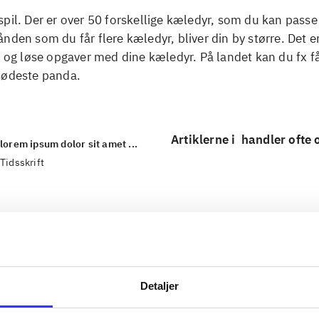
pil. Der er over 50 forskellige kæledyr, som du kan passe
nden som du får flere kæledyr, bliver din by større. Det e
e og løse opgaver med dine kæledyr. På landet kan du fx f
sødeste panda.
Artiklerne i
handler ofte
lorem ipsum dolor sit amet ...
Tidsskrift
Detaljer