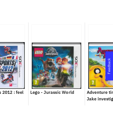
Feedback
 2012 : feel
Lego - Jurassic World
Adventure ti
Jake investi