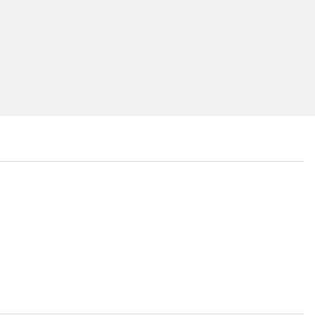
...
...