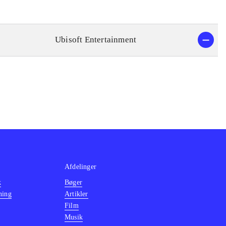
Ubisoft Entertainment
Afdelinger
k
Bøger
ning
Artikler
Film
Musik