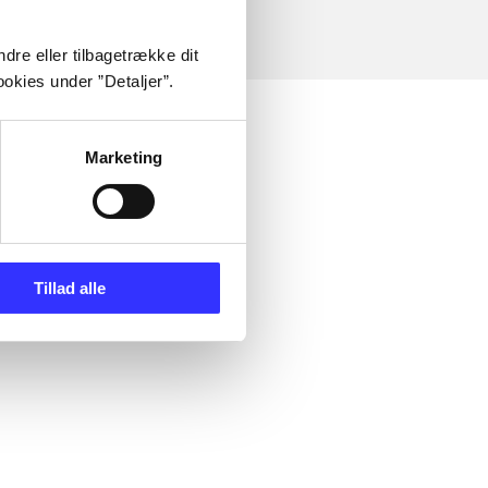
dre eller tilbagetrække dit
okies under ”Detaljer”.
Marketing
Tillad alle