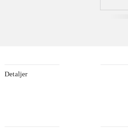
Detaljer
...
...
...
...