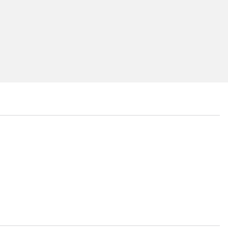
...
...