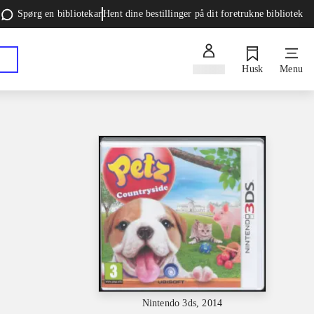
Spørg en bibliotekar
Hent dine bestillinger på dit foretrukne bibliotek
Log ind
Husk
Menu
Nintendo 3ds, 2014