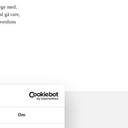
lege med.
l gå ture,
 verdens
Om