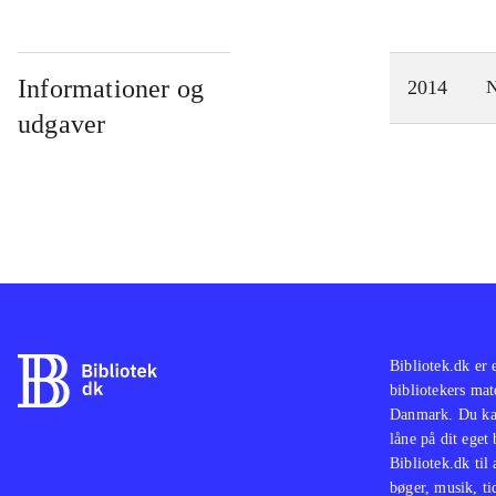
Informationer og
2014
N
udgaver
Bibliotek.dk er 
bibliotekers mat
Danmark. Du kan
låne på dit eget
Bibliotek.dk til
bøger, musik, tid