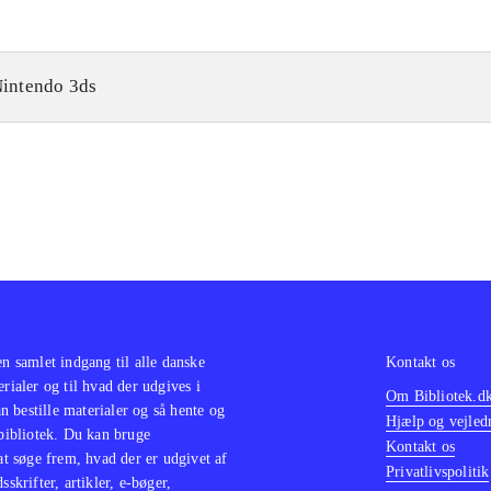
intendo 3ds
en samlet indgang til alle danske
Kontakt os
erialer og til hvad der udgives i
Om Bibliotek.d
 bestille materialer og så hente og
Hjælp og vejled
 bibliotek. Du kan bruge
Kontakt os
 at søge frem, hvad der er udgivet af
Privatlivspolitik
sskrifter, artikler, e-bøger,