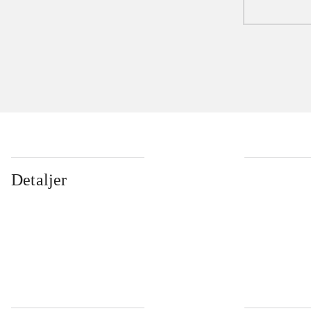
Detaljer
...
...
...
...