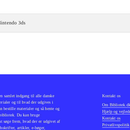
intendo 3ds
en samlet indgang til alle danske
Kontakt os
erialer og til hvad der udgives i
Om Bibliotek.d
 bestille materialer og så hente og
Hjælp og vejled
 bibliotek. Du kan bruge
Kontakt os
 at søge frem, hvad der er udgivet af
Privatlivspolitik
sskrifter, artikler, e-bøger,