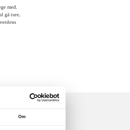
lege med.
l gå ture,
 verdens
Om