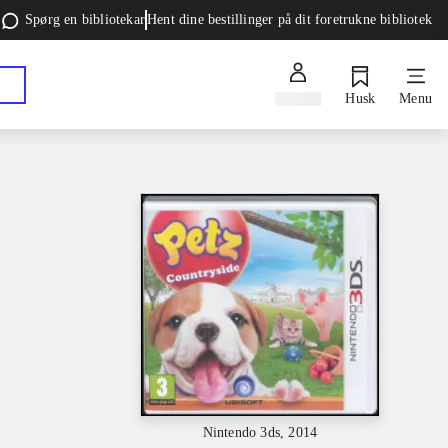
Spørg en bibliotekar
Hent dine bestillinger på dit foretrukne bibliotek
Log ind
Husk
Menu
Nintendo 3ds, 2014