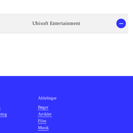
Ubisoft Entertainment
Afdelinger
k
Bøger
ning
Artikler
Film
Musik