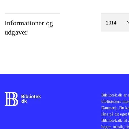
Informationer og
2014
N
udgaver
Bibliotek.dk er 
bibliotekers mat
Danmark. Du kan
låne på dit eget
Bibliotek.dk til
bøger, musik, tid