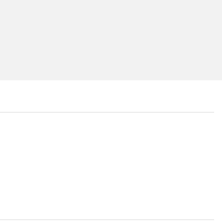
...
...