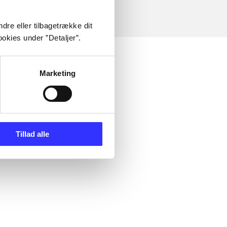
dre eller tilbagetrække dit
okies under ”Detaljer”.
Marketing
Tillad alle