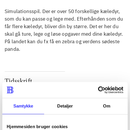
Simulationsspil. Der er over 50 forskellige kæledyr,
som du kan passe og lege med. Efterhånden som du
får flere kæledyr, bliver din by større. Det er her du
skal gå ture, lege og løse opgaver med dine kæledyr.
På landet kan du fx få en zebra og verdens sødeste
panda.
Tidsskrift
Artiklen er en del af
lorem ipsum dolor sit amet ...
Samtykke
Detaljer
Om
Tidsskrift
Artiklerne i
handler ofte om
Hjemmesiden bruger cookies