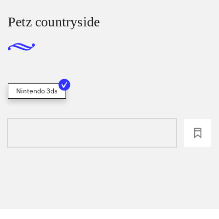
Petz countryside
Nintendo 3ds
loading