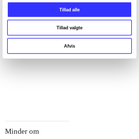
...
Tillad alle
...
Tillad valgte
...
Afvis
...
...
Minder om