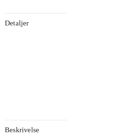
Detaljer
...
...
...
...
...
...
...
...
...
...
...
...
Beskrivelse