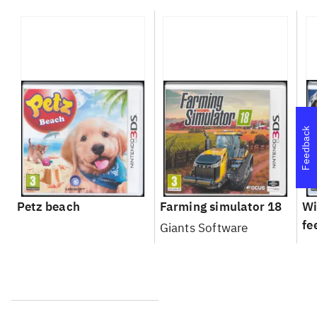
Feedback
Petz beach
Farming simulator 18
Wi
fe
Giants Software