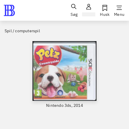
Søg
Log ind
Husk
Menu
Spil / computerspil
Nintendo 3ds, 2014