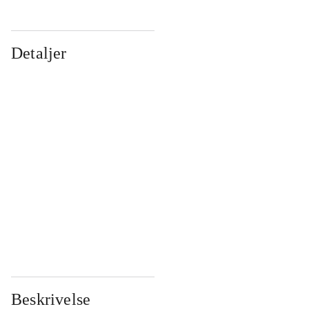
Detaljer
...
...
...
...
...
...
...
...
...
...
...
...
Beskrivelse