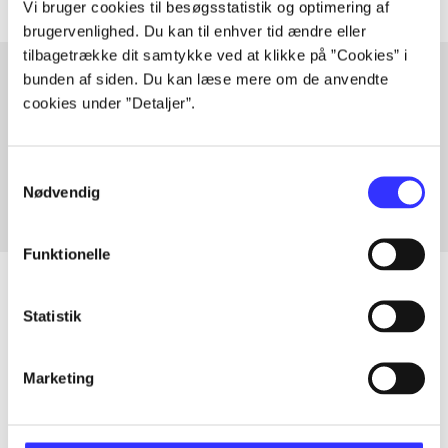
Vi bruger cookies til besøgsstatistik og optimering af
brugervenlighed. Du kan til enhver tid ændre eller
tilbagetrække dit samtykke ved at klikke på ”Cookies” i
bunden af siden. Du kan læse mere om de anvendte
cookies under ”Detaljer”.
Artikler med samme emner
Fra
Samtykkevalg
Nødvendig
Funktionelle
Statistik
Artikler
Alle registrerede artikler fordelt på udgivelser
Marketing
...