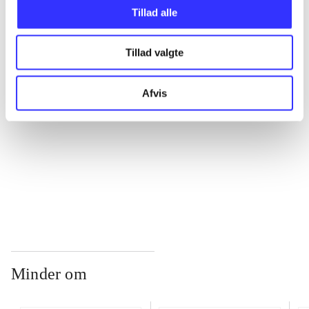
Tillad alle
...
Tillad valgte
...
Afvis
...
...
Minder om