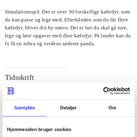
Simulationsspil. Der er over 50 forskellige kæledyr, som
du kan passe og lege med. Efterhånden som du får flere
kæledyr, bliver din by større. Det er her du skal gå ture,
lege og løse opgaver med dine kæledyr. På landet kan du
fx få en zebra og verdens sødeste panda.
Tidsskrift
Artiklen er en del af
lorem ipsum dolor sit amet ...
Samtykke
Detaljer
Om
Tidsskrift
Artiklerne i
handler ofte om
Hjemmesiden bruger cookies