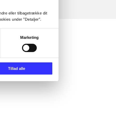
dre eller tilbagetrække dit
okies under ”Detaljer”.
Marketing
Tillad alle