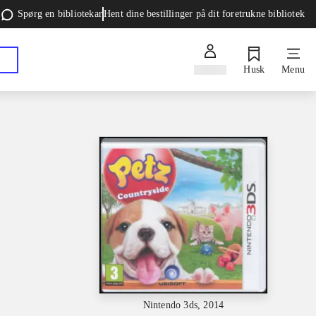
Spørg en bibliotekar
Hent dine bestillinger på dit foretrukne bibliotek
Log ind
Husk
Menu
Nintendo 3ds, 2014