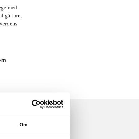
lege med.
l gå ture,
 verdens
 om
Om