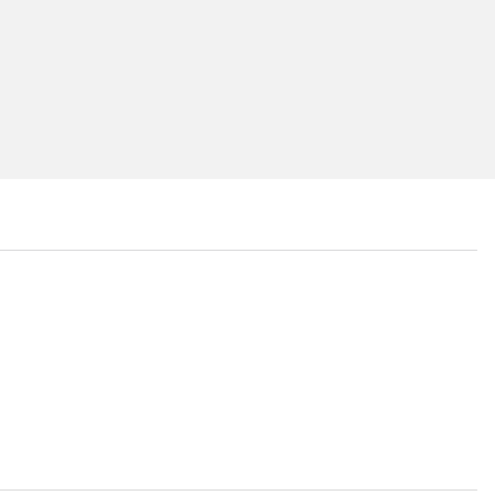
...
...