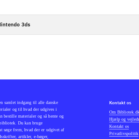
intendo 3ds
Kontakt os
en samlet indgang til alle danske
erialer og til hvad der udgives i
Om Bibliotek.d
 bestille materialer og så hente og
Hjælp og vejled
 bibliotek. Du kan bruge
Kontakt os
 at søge frem, hvad der er udgivet af
Privatlivspolitik
sskrifter, artikler, e-bøger,