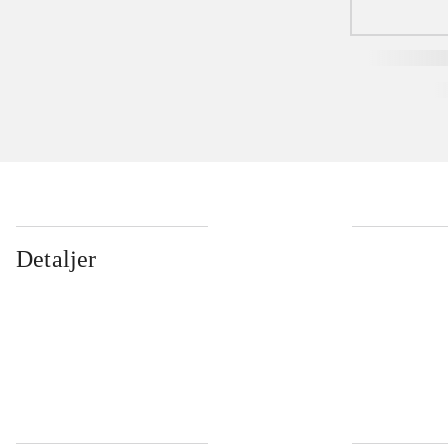
Detaljer
...
...
...
...