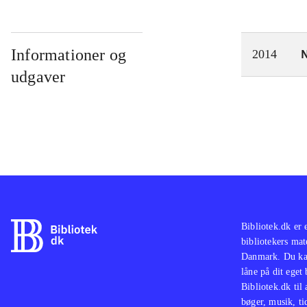
Informationer og
N
2014
udgaver
Bibliotek.dk er 
bibliotekers mat
Danmark. Du kan
låne på dit eget
Bibliotek.dk til
bøger, musik, tid