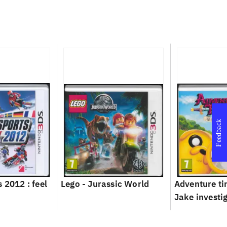
Feedback
 2012 : feel
Lego - Jurassic World
Adventure ti
Jake investi