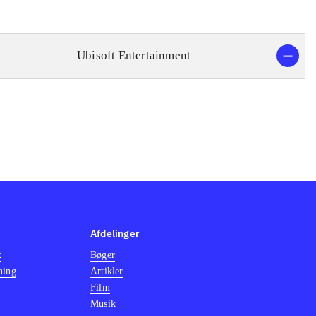
Ubisoft Entertainment
Afdelinger
k
Bøger
ning
Artikler
Film
Musik