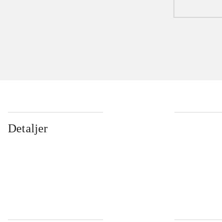
Detaljer
...
...
...
...