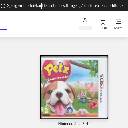
Spørg en bibliotekar
Hent dine bestillinger på dit foretrukne bibliotek
Log ind
Husk
Menu
Nintendo 3ds, 2014