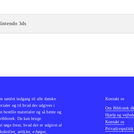
intendo 3ds
en samlet indgang til alle danske
Kontakt os
erialer og til hvad der udgives i
Om Bibliotek.d
 bestille materialer og så hente og
Hjælp og vejled
 bibliotek. Du kan bruge
Kontakt os
 at søge frem, hvad der er udgivet af
Privatlivspolitik
sskrifter, artikler, e-bøger,