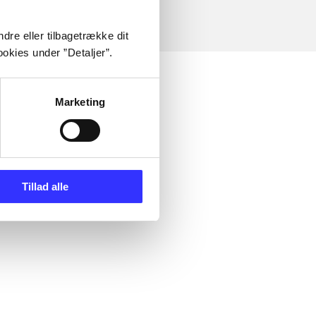
dre eller tilbagetrække dit
okies under ”Detaljer”.
Marketing
Tillad alle