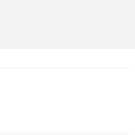
...
...