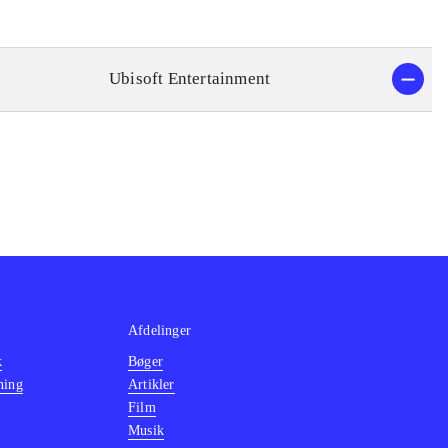
Ubisoft Entertainment
Afdelinger
k
Bøger
ning
Artikler
Film
Musik