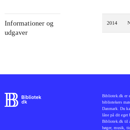
Informationer og
2014
N
udgaver
Bibliotek.dk er 
bibliotekers mat
Danmark. Du kan
låne på dit eget
Bibliotek.dk til
bøger, musik, tid