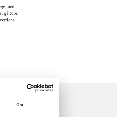
lege med.
l gå ture,
 verdens
Om