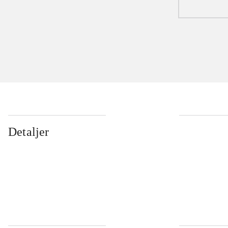
Detaljer
...
...
...
...