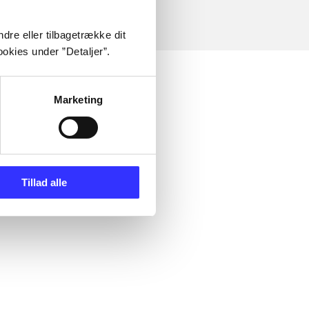
dre eller tilbagetrække dit
okies under ”Detaljer”.
Marketing
Tillad alle