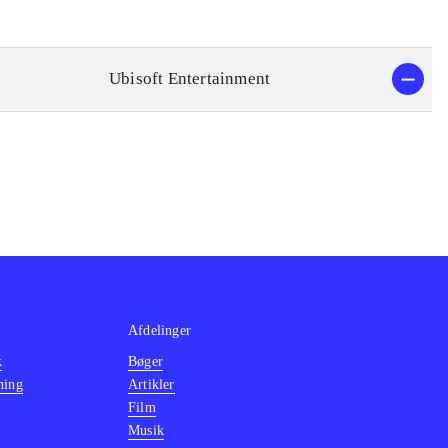
Ubisoft Entertainment
Afdelinger
k
Bøger
ning
Artikler
Film
Musik