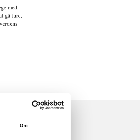
lege med.
l gå ture,
 verdens
Om