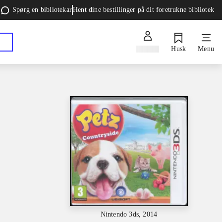
Spørg en bibliotekar
Hent dine bestillinger på dit foretrukne bibliotek
Log ind
Husk
Menu
Nintendo 3ds, 2014