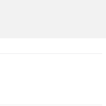
...
...