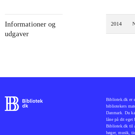
Informationer og
2014
N
udgaver
Bibliotek.dk er 
bibliotekers mat
Danmark. Du kan
låne på dit eget
Bibliotek.dk til
bøger, musik, tid