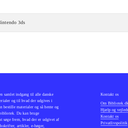
intendo 3ds
en samlet indgang til alle danske
Kontakt os
erialer og til hvad der udgives i
Om Bibliotek.d
 bestille materialer og så hente og
Hjælp og vejled
 bibliotek. Du kan bruge
Kontakt os
 at søge frem, hvad der er udgivet af
Privatlivspolitik
sskrifter, artikler, e-bøger,