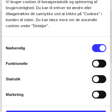
Vi bruger cookies til besøgsstatistik og optimering af
brugervenlighed. Du kan til enhver tid ændre eller
tilbagetrække dit samtykke ved at klikke på ”Cookies” i
bunden af siden. Du kan læse mere om de anvendte
cookies under ”Detaljer”.
Artikler med samme emner
Fra
Samtykkevalg
Nødvendig
Funktionelle
Statistik
Artikler
Alle registrerede artikler fordelt på udgivelser
Marketing
...