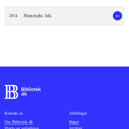
Nintendo 3ds
2014
Kontakt os
Afdelinger
Om Bibliotek.dk
Bøger
Hjælp og vejledning
Artikler