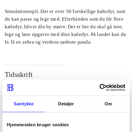
Simulationsspil. Der er over 50 forskellige kæledyr, som
du kan passe og lege med. Efterhånden som du får flere
kæledyr, bliver din by større. Det er her du skal gå ture,
lege og løse opgaver med dine kæledyr. På landet kan du
fx få en zebra og verdens sødeste panda.
Tidsskrift
Artiklen er en del af
lorem ipsum dolor sit amet ...
Samtykke
Detaljer
Om
Tidsskrift
Artiklerne i
handler ofte om
Hjemmesiden bruger cookies