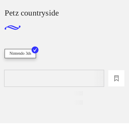
Petz countryside
Nintendo 3ds
loading