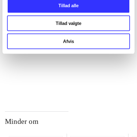
Tillad alle
...
Tillad valgte
...
Afvis
...
...
Minder om