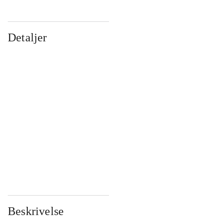
Detaljer
...
...
...
...
...
...
...
...
...
...
...
...
Beskrivelse