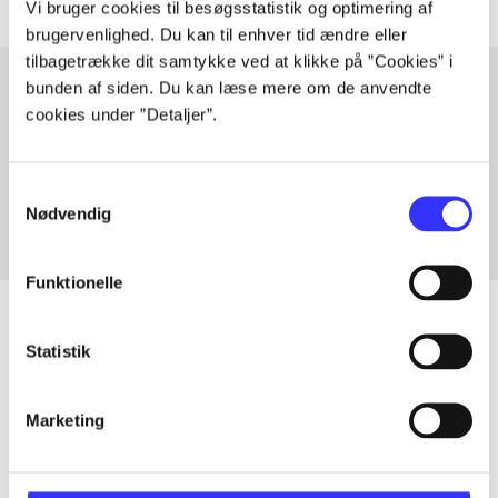
Vi bruger cookies til besøgsstatistik og optimering af
brugervenlighed. Du kan til enhver tid ændre eller
tilbagetrække dit samtykke ved at klikke på ”Cookies” i
bunden af siden. Du kan læse mere om de anvendte
cookies under ”Detaljer”.
Artikler med samme emner
Fra
Samtykkevalg
Nødvendig
Funktionelle
Statistik
Artikler
Alle registrerede artikler fordelt på udgivelser
Marketing
...