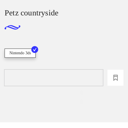
Petz countryside
Nintendo 3ds
loading