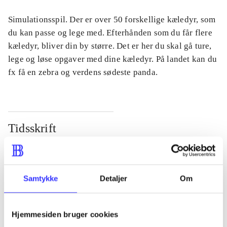
Simulationsspil. Der er over 50 forskellige kæledyr, som
du kan passe og lege med. Efterhånden som du får flere
kæledyr, bliver din by større. Det er her du skal gå ture,
lege og løse opgaver med dine kæledyr. På landet kan du
fx få en zebra og verdens sødeste panda.
Tidsskrift
Artiklen er en del af
lorem ipsum dolor sit amet ...
Samtykke
Detaljer
Om
Tidsskrift
Artiklerne i
handler ofte om
Hjemmesiden bruger cookies