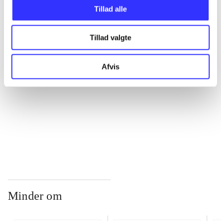
Tillad alle
...
Tillad valgte
...
Afvis
...
...
Minder om