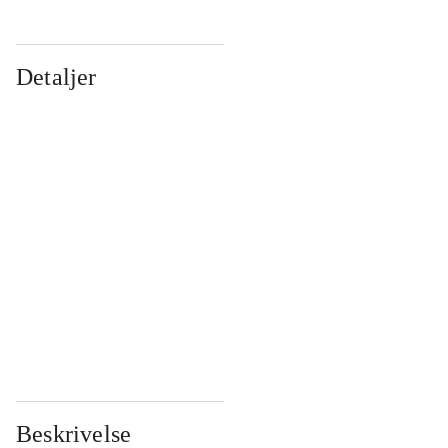
Detaljer
...
...
...
...
...
...
...
...
...
...
...
...
Beskrivelse