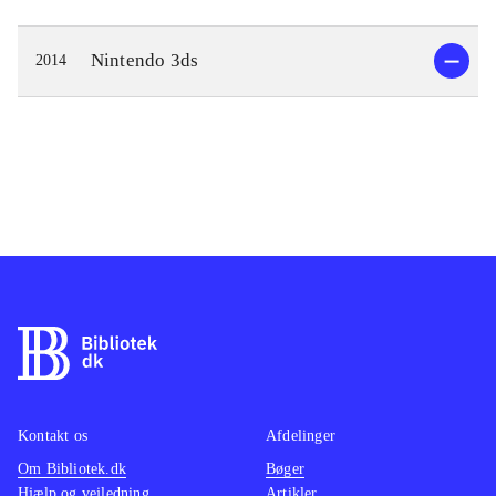
Nintendo 3ds
2014
Kontakt os
Afdelinger
Om Bibliotek.dk
Bøger
Hjælp og vejledning
Artikler