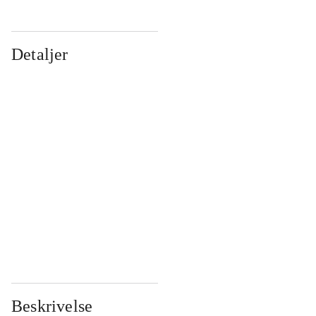
Detaljer
...
...
...
...
...
...
...
...
...
...
...
...
Beskrivelse