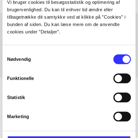
Vi bruger cookies til besøgsstatistik og optimering af
brugervenlighed. Du kan til enhver tid ændre eller
tilbagetrække dit samtykke ved at klikke på ”Cookies” i
bunden af siden. Du kan læse mere om de anvendte
cookies under ”Detaljer”.
Artikler med samme emner
Fra
Samtykkevalg
Nødvendig
Funktionelle
Statistik
Artikler
Alle registrerede artikler fordelt på udgivelser
Marketing
...