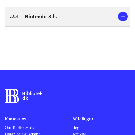
Nintendo 3ds
2014
Kontakt os
Afdelinger
Om Bibliotek.dk
Bøger
Hjælp og vejledning
Artikler