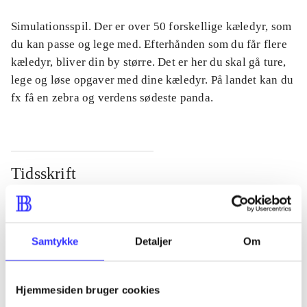
Simulationsspil. Der er over 50 forskellige kæledyr, som
du kan passe og lege med. Efterhånden som du får flere
kæledyr, bliver din by større. Det er her du skal gå ture,
lege og løse opgaver med dine kæledyr. På landet kan du
fx få en zebra og verdens sødeste panda.
Tidsskrift
Artiklen er en del af
lorem ipsum dolor sit amet ...
Samtykke
Detaljer
Om
Tidsskrift
Artiklerne i
handler ofte om
Hjemmesiden bruger cookies