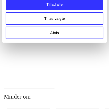
Tillad alle
...
Tillad valgte
...
Afvis
...
...
Minder om