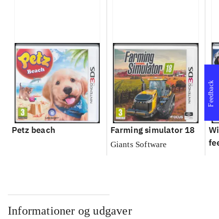
Feedback
Petz beach
Farming simulator 18
Wi
fe
Giants Software
Informationer og udgaver