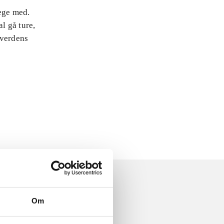
lege med.
l gå ture,
 verdens
Om