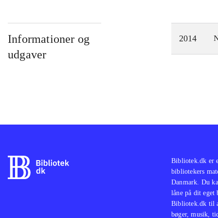
Informationer og
2014
N
udgaver
Bibliotek.dk er 
bibliotekers mat
Danmark. Du kan
låne på dit eget
Bibliotek.dk til
bøger, musik, tid