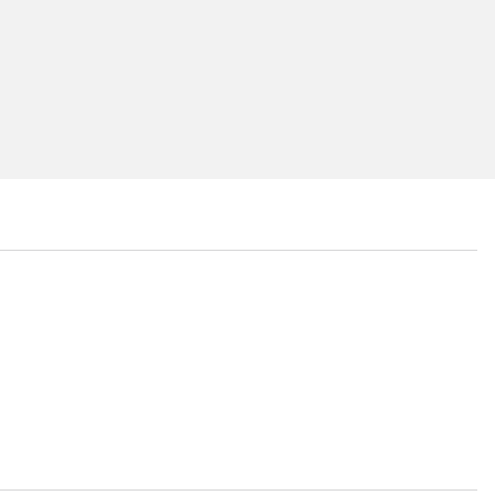
...
...