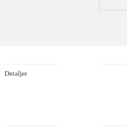
Detaljer
...
...
...
...