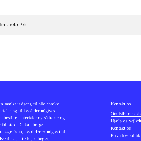
intendo 3ds
en samlet indgang til alle danske
Kontakt os
erialer og til hvad der udgives i
Om Bibliotek.d
 bestille materialer og så hente og
Hjælp og vejled
 bibliotek. Du kan bruge
Kontakt os
 at søge frem, hvad der er udgivet af
Privatlivspolitik
sskrifter, artikler, e-bøger,