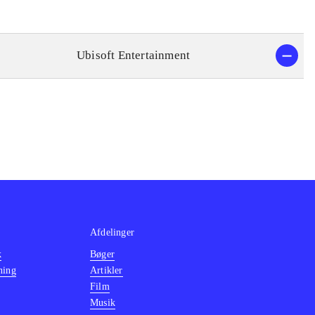
Ubisoft Entertainment
Afdelinger
k
Bøger
ning
Artikler
Film
Musik