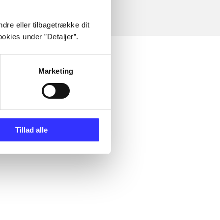
dre eller tilbagetrække dit
okies under ”Detaljer”.
Marketing
Tillad alle