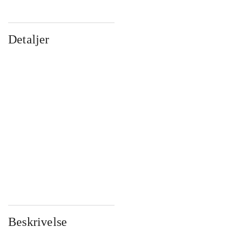
Detaljer
...
...
...
...
...
...
...
...
...
...
...
...
Beskrivelse