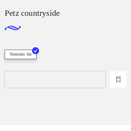
Petz countryside
Nintendo 3ds
loading