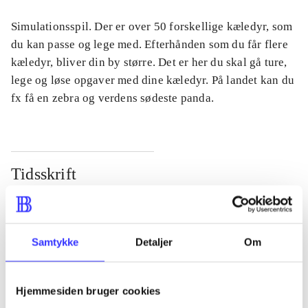
Simulationsspil. Der er over 50 forskellige kæledyr, som
du kan passe og lege med. Efterhånden som du får flere
kæledyr, bliver din by større. Det er her du skal gå ture,
lege og løse opgaver med dine kæledyr. På landet kan du
fx få en zebra og verdens sødeste panda.
Tidsskrift
Artiklen er en del af
lorem ipsum dolor sit amet ...
Samtykke
Detaljer
Om
Tidsskrift
Artiklerne i
handler ofte om
Hjemmesiden bruger cookies