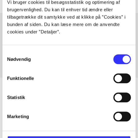
Vi bruger cookies til besøgsstatistik og optimering af
brugervenlighed. Du kan til enhver tid ændre eller
tilbagetrække dit samtykke ved at klikke på ”Cookies” i
bunden af siden. Du kan læse mere om de anvendte
cookies under ”Detaljer”.
Artikler med samme emner
Fra
Samtykkevalg
Nødvendig
Funktionelle
Statistik
Artikler
Alle registrerede artikler fordelt på udgivelser
Marketing
...