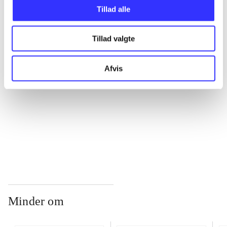
Tillad alle
...
Tillad valgte
...
Afvis
...
...
Minder om