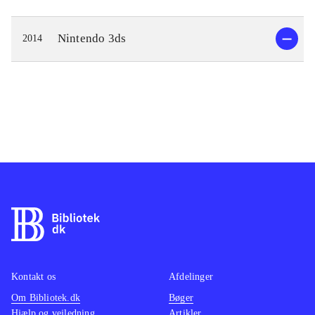
Nintendo 3ds
2014
Kontakt os
Afdelinger
Om Bibliotek.dk
Bøger
Hjælp og vejledning
Artikler