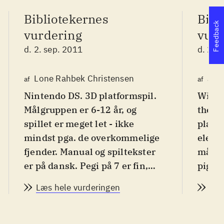
Bibliotekernes
Bibl
Feedback
vurdering
vurd
d. 2. sep. 2011
d. 2. 
Lone Rahbek Christensen
Jac
af
af
Nintendo DS. 3D platformspil.
Wii. P
Målgruppen er 6-12 år, og
the 2
spillet er meget let - ikke
platf
mindst pga. de overkommelige
elemen
fjender. Manual og spiltekster
målgr
er på dansk. Pegi på 7 er fin,
piger 
men ikoner for vold og
sværh
Læs hele vurderingen
Læs
skræmmende indhold er meget
lette 
overdrevet
.
allere
Mon ikke de fleste danske børn
herun