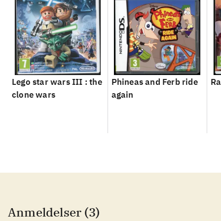
Lego star wars III : the
Phineas and Ferb ride
Ra
clone wars
again
Anmeldelser (3)