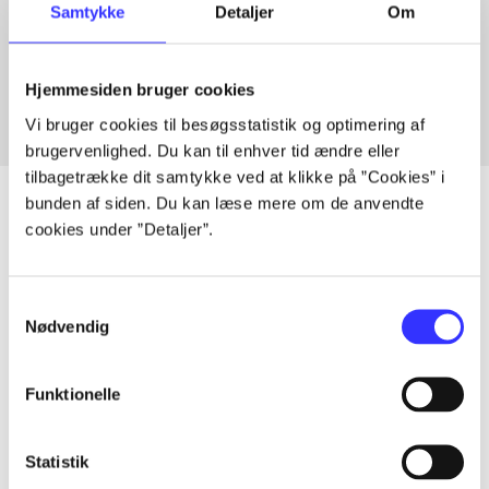
Samtykke
Detaljer
Om
Artikler med samme emner
Fra
Hjemmesiden bruger cookies
Vi bruger cookies til besøgsstatistik og optimering af
brugervenlighed. Du kan til enhver tid ændre eller
tilbagetrække dit samtykke ved at klikke på ”Cookies” i
bunden af siden. Du kan læse mere om de anvendte
cookies under ”Detaljer”.
Artikler
Alle registrerede artikler fordelt på udgivelser
Samtykkevalg
Nødvendig
...
Funktionelle
...
Statistik