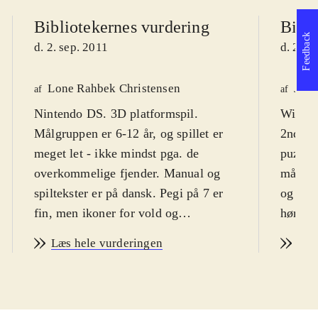
Bibliotekernes vurdering
Bibli
Feedback
d. 2. sep. 2011
d. 2. s
Lone Rahbek Christensen
Jaco
af
af
Nintendo DS. 3D platformspil.
Wii. Ph
Målgruppen er 6-12 år, og spillet er
2nd di
meget let - ikke mindst pga. de
puzzle 
overkommelige fjender. Manual og
målgru
spiltekster er på dansk. Pegi på 7 er
og dre
fin, men ikoner for vold og
hører t
skræmmende indhold er meget
anbefal
Læs hele vurderingen
Læs
overdrevet
.
Multis
Mon ikke de fleste danske børn
PEGI: 
kender de to eventyrlystne drenge
Phinea
Phineas og Ferb fra Disneysjov? I
mediepa