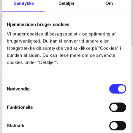
Samtykke
Detaljer
Om
Artikler med samme emner
Fra
Hjemmesiden bruger cookies
Vi bruger cookies til besøgsstatistik og optimering af
brugervenlighed. Du kan til enhver tid ændre eller
tilbagetrække dit samtykke ved at klikke på ”Cookies” i
bunden af siden. Du kan læse mere om de anvendte
cookies under ”Detaljer”.
Artikler
Alle registrerede artikler fordelt på udgivelser
Samtykkevalg
Nødvendig
...
Funktionelle
...
Statistik