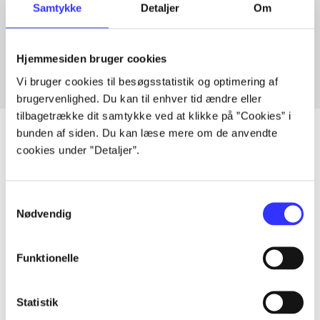
Samtykke
Detaljer
Om
Artikler med samme emner
Fra
Hjemmesiden bruger cookies
Vi bruger cookies til besøgsstatistik og optimering af
brugervenlighed. Du kan til enhver tid ændre eller
tilbagetrække dit samtykke ved at klikke på ”Cookies” i
bunden af siden. Du kan læse mere om de anvendte
cookies under ”Detaljer”.
Artikler
Alle registrerede artikler fordelt på udgivelser
Samtykkevalg
Nødvendig
...
Funktionelle
...
Statistik