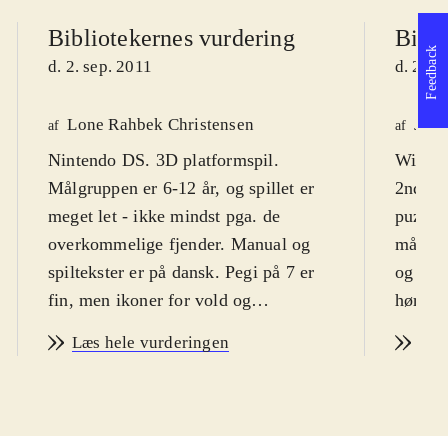
Bibliotekernes vurdering
Bibli
Feedback
d. 2. sep. 2011
d. 2. s
Lone Rahbek Christensen
Jaco
af
af
Nintendo DS. 3D platformspil.
Wii. Ph
Målgruppen er 6-12 år, og spillet er
2nd di
meget let - ikke mindst pga. de
puzzle 
overkommelige fjender. Manual og
målgru
spiltekster er på dansk. Pegi på 7 er
og dre
fin, men ikoner for vold og
hører t
skræmmende indhold er meget
anbefal
Læs hele vurderingen
Læs
overdrevet
.
Multis
Mon ikke de fleste danske børn
PEGI: 
kender de to eventyrlystne drenge
Phinea
Phineas og Ferb fra Disneysjov? I
mediepa