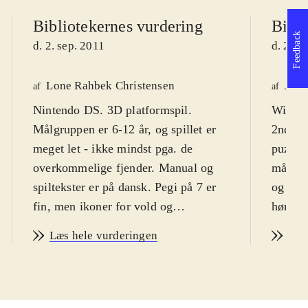
Bibliotekernes vurdering
Bibli
Feedback
d. 2. sep. 2011
d. 2. s
Lone Rahbek Christensen
Jaco
af
af
Nintendo DS. 3D platformspil.
Wii. Ph
Målgruppen er 6-12 år, og spillet er
2nd di
meget let - ikke mindst pga. de
puzzle 
overkommelige fjender. Manual og
målgru
spiltekster er på dansk. Pegi på 7 er
og dre
fin, men ikoner for vold og
hører t
skræmmende indhold er meget
anbefal
Læs hele vurderingen
Læs
overdrevet
.
Multis
Mon ikke de fleste danske børn
PEGI: 
kender de to eventyrlystne drenge
Phinea
Phineas og Ferb fra Disneysjov? I
mediepa