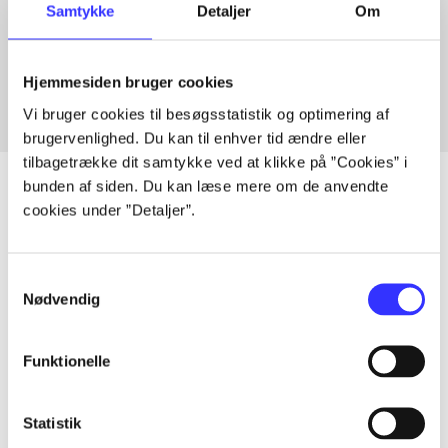
Samtykke
Detaljer
Om
Artikler med samme emner
Fra
Hjemmesiden bruger cookies
Vi bruger cookies til besøgsstatistik og optimering af
brugervenlighed. Du kan til enhver tid ændre eller
tilbagetrække dit samtykke ved at klikke på ”Cookies” i
bunden af siden. Du kan læse mere om de anvendte
cookies under ”Detaljer”.
Artikler
Alle registrerede artikler fordelt på udgivelser
Samtykkevalg
Nødvendig
...
Funktionelle
...
Statistik