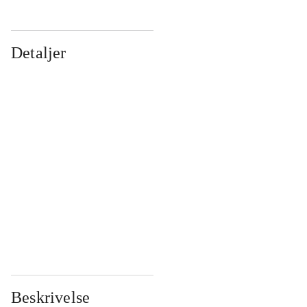
Detaljer
...
...
...
...
...
...
...
...
...
...
...
...
Beskrivelse