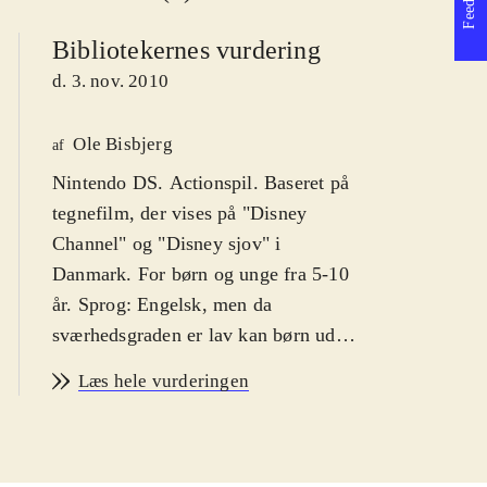
Bibliotekernes vurdering
d. 3. nov. 2010
Ole Bisbjerg
af
Nintendo DS. Actionspil. Baseret på
tegnefilm, der vises på "Disney
Channel" og "Disney sjov" i
Danmark. For børn og unge fra 5-10
år. Sprog: Engelsk, men da
sværhedsgraden er lav kan børn uden
engelskkundskaber også være med.
Læs hele vurderingen
PEGI:3
.
"Phineas and Ferb" er en populær
animeret tv-tegnefilm om 2