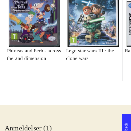
Phineas and Ferb - across
Lego star wars III : the
Ra
the 2nd dimension
clone wars
Feedback
Anmeldelser (1)