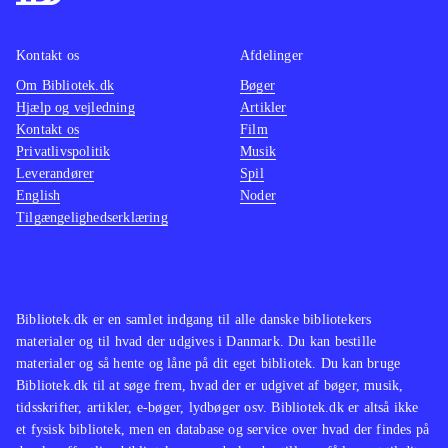
projektet som emne. Det kan fx være
et racerspil. I mini-spillene skal man
også undvige figuren "Cadance", der
Kontakt os
Afdelinger
vil fange "Phineas and Ferb". Der er
Om Bibliotek.dk
Bøger
Hjælp og vejledning
Artikler
fire levels og mange sub-levels.
Kontakt os
Film
Controllerne fungerer nemt og
Privatlivspolitik
Musik
intuitivt
.
Leverandører
Spil
Det kan ofte være svært at overføre
English
Noder
Tilgængelighedserklæring
(tegne)film til computerspil, men
denne gang er det gået virkelig godt
.
"Phineas and Ferb" er en af de bedste
Nintendo DS udgivelser, som jeg har
Bibliotek.dk er en samlet indgang til alle danske bibliotekers
prøvet i år. Der er garanti for
materialer og til hvad der udgives i Danmark. Du kan bestille
adskillige underholdende timer med
materialer og så hente og låne på dit eget bibliotek. Du kan bruge
Bibliotek.dk til at søge frem, hvad der er udgivet af bøger, musik,
konsollen. De charmerende figurer
tidsskrifter, artikler, e-bøger, lydbøger osv. Bibliotek.dk er altså ikke
har en stor fanskare, det vil elske at
et fysisk bibliotek, men en database og service over hvad der findes på