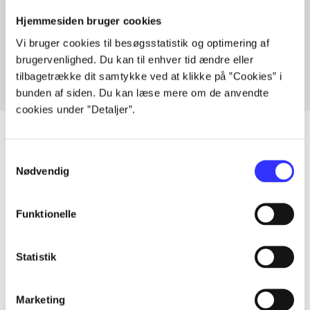
Artikler med samme emner
Hjemmesiden bruger cookies
Fra
Vi bruger cookies til besøgsstatistik og optimering af
brugervenlighed. Du kan til enhver tid ændre eller
tilbagetrække dit samtykke ved at klikke på ”Cookies” i
bunden af siden. Du kan læse mere om de anvendte
cookies under ”Detaljer”.
Samtykkevalg
Nødvendig
Artikler
Alle registrerede artikler fordelt på udgivelser
Funktionelle
...
Statistik
...
Marketing