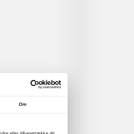
n: one who
cience of the
 om
Om
dre eller tilbagetrække dit