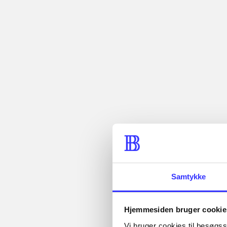
...
...
Beskrivelse
This zeitgei
was born with
family, who w
Tidsskrift
Artiklen er en del af
Samtykke
Hjemmesiden bruger cookie
Vi bruger cookies til besøgsst