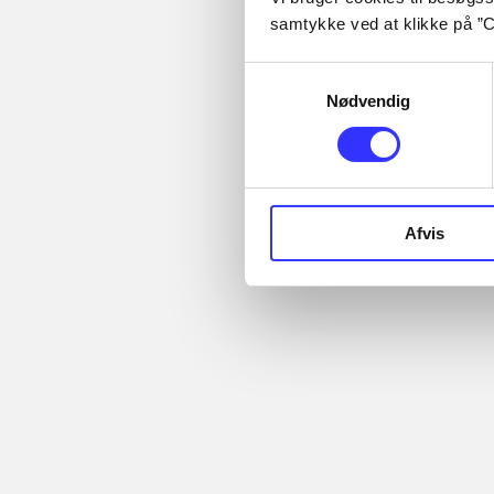
Artikler med
samtykke ved at klikke på ”C
samme emner
Fra
Samtykkevalg
Nødvendig
...
Afvis
Artikler
...
...
Alle registrerede artikler
...
fordelt på udgivelser
...
Minder om