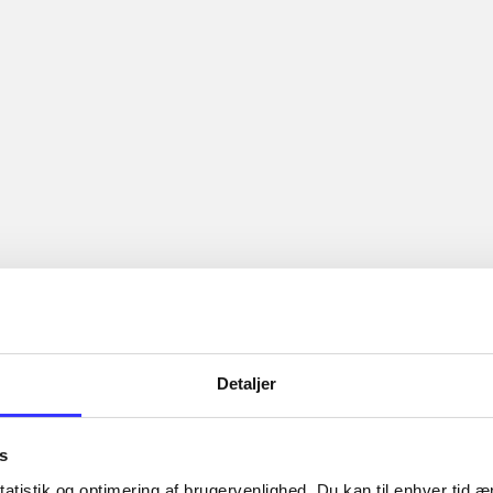
...
...
sty debut follows three women in an old Brooklyn Heights cla
 money, one who married into it, and one, the millennial cons
ants to give it all away.
Artiklerne i
handler ofte
lorem ipsum dolor sit amet ...
Tidsskrift
Detaljer
s
atistik og optimering af brugervenlighed. Du kan til enhver tid æn