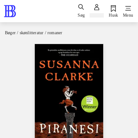
Søg
Log ind
Husk
Menu
Bøger / skønlitteratur / romaner