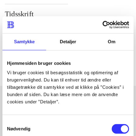
Tidsskrift
Artiklen er en del af
lorem ipsum dolor sit amet ...
Samtykke
Detaljer
Om
Tidsskrift
Artiklerne i
handler ofte om
Hjemmesiden bruger cookies
Vi bruger cookies til besøgsstatistik og optimering af
brugervenlighed. Du kan til enhver tid ændre eller
tilbagetrække dit samtykke ved at klikke på ”Cookies” i
bunden af siden. Du kan læse mere om de anvendte
cookies under ”Detaljer”.
Artikler med samme emner
Fra
Samtykkevalg
Nødvendig