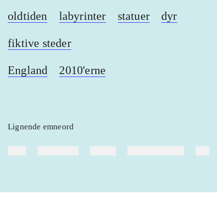
oldtiden
labyrinter
statuer
dyr
fiktive steder
England
2010'erne
Lignende emneord
heste
børnebøger
ridning
hestesygdomme
vokal