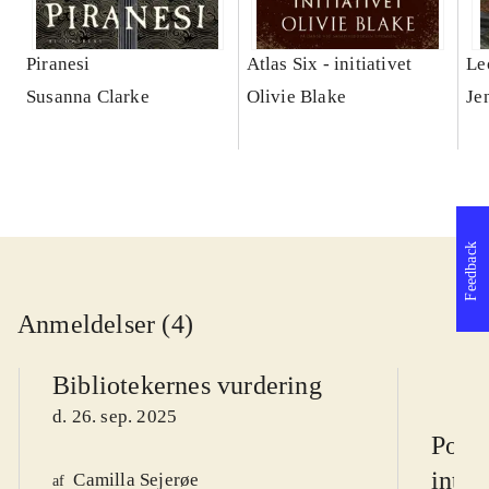
Piranesi
Atlas Six - initiativet
Le
Susanna Clarke
Olivie Blake
Je
Feedback
Anmeldelser (4)
Bibliotekernes vurdering
d. 26. sep. 2025
Point
inter
Camilla Sejerøe
af