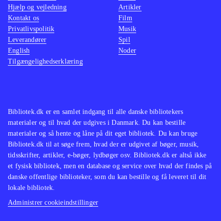
Hjælp og vejledning
Artikler
Haruki Murakamis
Hardboiled
Kontakt os
Film
wonderland og verdens ende
Jonathan
Privatlivspolitik
Musik
Leverandører
Strange & Mr. Norrell
har samme
Spil
English
Noder
stemning af et indenfor, der er også
Tilgængelighedserklæring
er et udenfor og føles labyrintisk.
Her varer det også længe inden man
forstår, og den er ligeledes fyldt med
allegorier Jonathan Strange & Mr.
Bibliotek.dk er en samlet indgang til alle danske bibliotekers
materialer og til hvad der udgives i Danmark. Du kan bestille
Norrell
Haruki Murakamis Hardboiled
materialer og så hente og låne på dit eget bibliotek. Du kan bruge
wonderland og verdens ende har
Bibliotek.dk til at søge frem, hvad der er udgivet af bøger, musik,
samme stemning af et indenfor, der
tidsskrifter, artikler, e-bøger, lydbøger osv. Bibliotek.dk er altså ikke
er også er et udenfor og føles
et fysisk bibliotek, men en database og service over hvad der findes på
danske offentlige biblioteker, som du kan bestille og få leveret til dit
labyrintisk. Her varer det også længe
lokale bibliotek.
inden man forstår, og den er ligeledes
Administrer cookieindstillinger
fyldt med allegorier
.