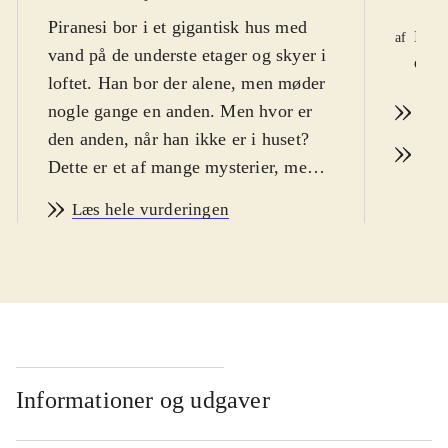
Piranesi bor i et gigantisk hus med
Kris
af
vand på de underste etager og skyer i
d. 2
loftet. Han bor der alene, men møder
nogle gange en anden. Men hvor er
Læs
den anden, når han ikke er i huset?
Læs
Dette er et af mange mysterier, men
til sidst falder alt på plads. Til læsere
Læs hele vurderingen
af intellektuel fantasy
.
Piranesi lever i Huset. Huset har
tusindvis af statuer, i alle størrelser,
og er enormt og labyrintisk. Men
hvorfor er det vigtigt, at han bliver
ved med at skrive dagbog? Og hvor
opholder den eneste anden i huset
Informationer og udgaver
sig, når han er væk? Der er mange
mysterier. Piranesi er, udover at være