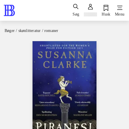
Søg
Log ind
Husk
Menu
Bøger / skønlitteratur / romaner