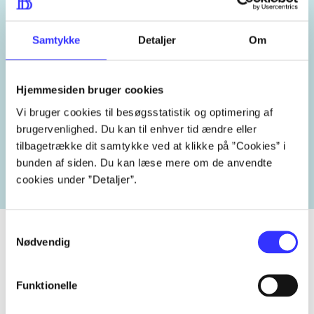
England
2010'erne
Samtykke
Detaljer
Om
Hjemmesiden bruger cookies
Vi bruger cookies til besøgsstatistik og optimering af
Lignende emneord
brugervenlighed. Du kan til enhver tid ændre eller
tilbagetrække dit samtykke ved at klikke på ”Cookies” i
heste
børnebøger
ridning
hestesygdomme
vokal
bunden af siden. Du kan læse mere om de anvendte
cookies under ”Detaljer”.
Samtykkevalg
Nødvendig
Tidsskrift
Funktionelle
Artiklen er en del af