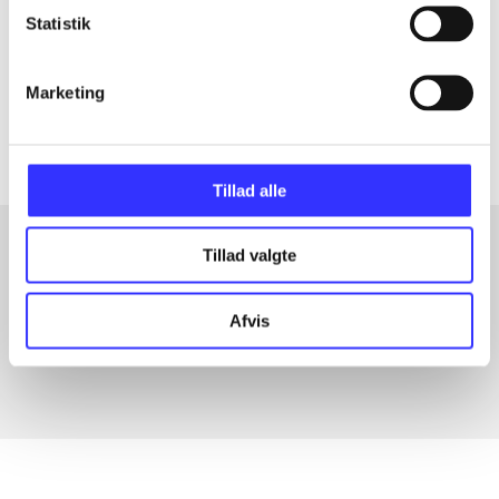
Statistik
lorem ipsum dolor sit amet ...
Tidsskrift
Marketing
Artiklerne i
handler ofte om
Tillad alle
Tillad valgte
Artikler med samme emner
Afvis
Fra