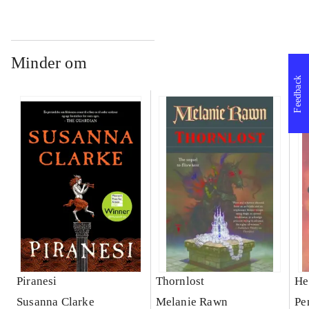
Minder om
Feedback
Piranesi
Thornlost
He
Susanna Clarke
Melanie Rawn
Pe