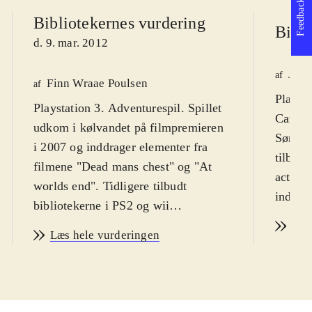
Feedback
Bibliotekernes vurdering
Bibli
d. 9. mar. 2012
Jaco
af
Finn Wraae Poulsen
af
Playstation 2.
Playstation 3. Adventurespil. Spillet
Caribbe
udkom i kølvandet på filmpremieren
Sørøve
i 2007 og inddrager elementer fra
tilbage
filmene "Dead mans chest" og "At
action-
worlds end". Tidligere tilbudt
indehol
bibliotekerne i PS2 og wii
forrige
formaterne. Spillet har en PEGI-
Læs
Læs hele vurderingen
starten
rating på 16 og ikon for vold, men
klippeø
kan spilles af børn fra ca. 12 år.
medfang
Spillet er på engelsk
.
små gå
I spillet tager man primært rollen