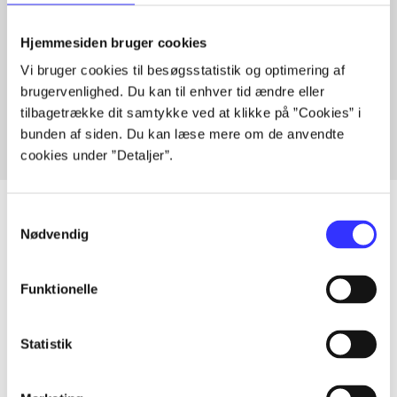
Hjemmesiden bruger cookies
Artikler med samme emner
Vi bruger cookies til besøgsstatistik og optimering af
Fra
brugervenlighed. Du kan til enhver tid ændre eller
tilbagetrække dit samtykke ved at klikke på ”Cookies” i
bunden af siden. Du kan læse mere om de anvendte
cookies under ”Detaljer”.
Samtykkevalg
Nødvendig
Artikler
Funktionelle
Alle registrerede artikler fordelt på udgivelser
...
Statistik