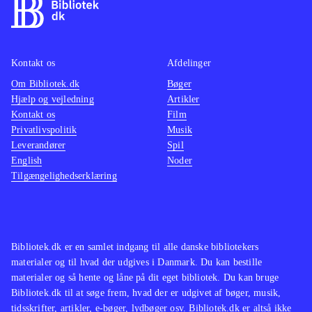
lykkede
perfekt og er sammen med den fine
skuespi
HD-grafik med til at underbygge den
men ers
fede piratstemning i spillet
.
På trod
Kontakt os
Afdelinger
Spillet kan sammenlignes med det
lidt ek
Om Bibliotek.dk
Bøger
lidt mere vellykkede og
nok ti
Hjælp og vejledning
Artikler
dansksprogede Lego Pirates of the
Kontakt os
Film
kedsom
Caribbean fra 2011, som dog
Privatlivspolitik
Musik
store u
Leverandører
henvender sig til en yngre
Spil
fremad
English
Noder
målgruppe. Det vellykkede Monkey
af et f
Tilgængelighedserklæring
Island lægger vægt på det
eftersp
humoristiske i gameplay- og story
.
stor og
Pirates of the Caribbean har opnået
flotte 
en vis klassikerstatus og appellerer
Bibliotek.dk er en samlet indgang til alle danske bibliotekers
vække b
materialer og til hvad der udgives i Danmark. Du kan bestille
stadig til en aldersmæssigt bred
anbefal
materialer og så hente og låne på dit eget bibliotek. Du kan bruge
målgruppe af gamers, selv om de
11 år o
Bibliotek.dk til at søge frem, hvad der er udgivet af bøger, musik,
mere rutinerede nok vil stå over her.
tidsskrifter, artikler, e-bøger, lydbøger osv. Bibliotek.dk er altså ikke