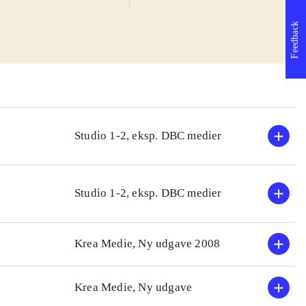
ienser, så hun
Feedback
af former, farver
atur eller mus. I
merhuset er
 enkel måde.
rne over.
 vanligt kun få
Studio 1-2, eksp. DBC medier
 3 år  andre er
Studio 1-2, eksp. DBC medier
Krea Medie, Ny udgave 2008
Krea Medie, Ny udgave