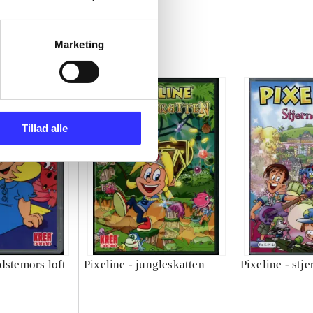
Marketing
Tillad alle
dstemors loft
Pixeline - jungleskatten
Pixeline - stj