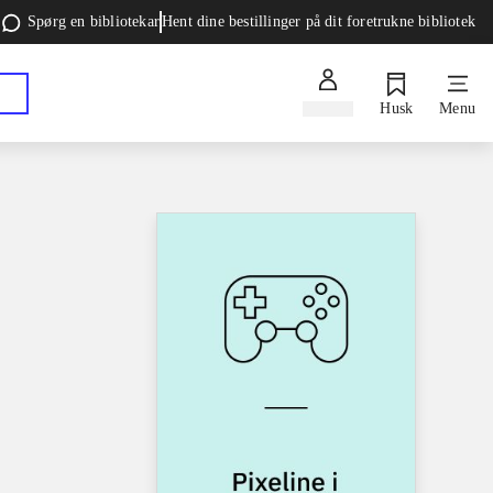
Spørg en bibliotekar
Hent dine bestillinger på dit foretrukne bibliotek
Log ind
Husk
Menu