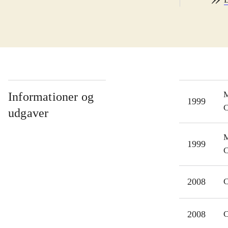
egen
bliv
og s
én a
mege
Øved
Figu
M
Informationer og
1999
anim
C
udgaver
svær
M
1999
C
2008
C
2008
C