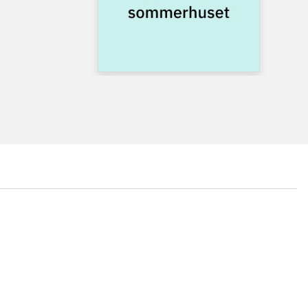
...
...