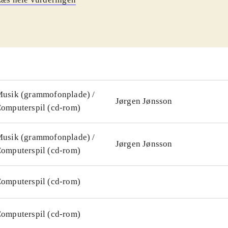
 skikkelse tilbage, men man kan også blande forkerte ingred
er til et andet dyr. Nogle af aktiviteterne træner opfattelsen 
tørrelser, andre går udelukkende ud på at være hurtig på tast
f aktiviteterne kan man lære at spille klaver. Pixeline i som
t let at gå til, da Pixeline forklarer alle aktiviteterne på en
e spillere har heldigvis mulighed for at springe forklaringe
rerne er i den velkendte, farvestrålende streg, og der er som
usik (grammofonplade) /
Jørgen Jønsson
ationer. Nogle af cd- rom'ens lege henvender sig til børn fra
omputerspil (cd-rom)
e nok til at udfordre børn på ca. 10 år
.
usik (grammofonplade) /
Jørgen Jønsson
omputerspil (cd-rom)
omputerspil (cd-rom)
omputerspil (cd-rom)