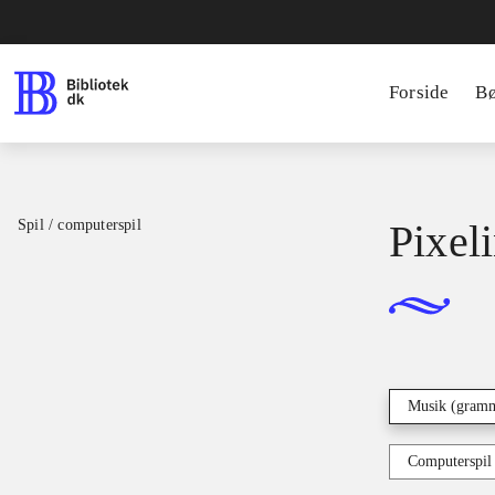
Forside
B
Spil / computerspil
Pixel
Musik (gramm
Computerspil