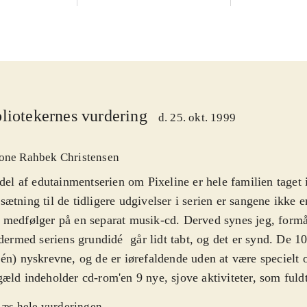
liotekernes vurdering
d. 25. okt. 1999
one Rahbek Christensen
 del af edutainmentserien om Pixeline er hele familien taget
ætning til de tidligere udgivelser i serien er sangene ikke en
medfølger på en separat musik-cd. Derved synes jeg, form
 dermed seriens grundidé  går lidt tabt, og det er synd. De 1
én) nyskrevne, og de er iørefaldende uden at være specielt o
æld indeholder cd-rom'en 9 nye, sjove aktiviteter, som fuldt 
entningerne. Man kan f.eks. blande en trylledrik, så Trolde
æs hele vurderingen