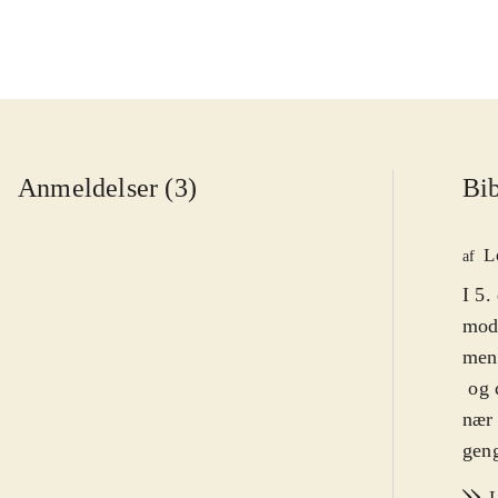
Anmeldelser (3)
Bib
L
af
I 5.
mods
men 
 og
nær 
geng
forv
L