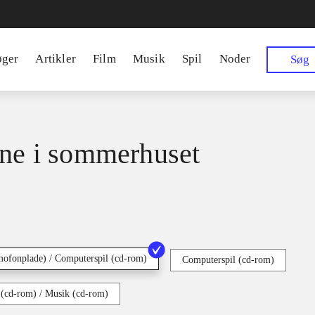
øger
Artikler
Film
Musik
Spil
Noder
Søg
ine i sommerhuset
ofonplade) / Computerspil (cd-rom)
Computerspil (cd-rom)
 (cd-rom) / Musik (cd-rom)