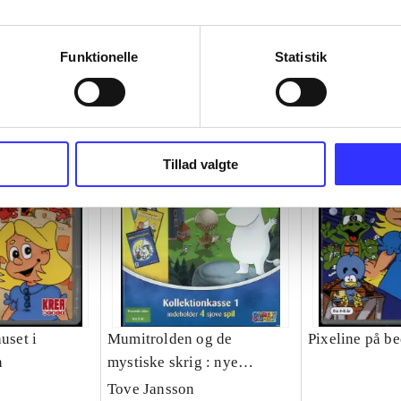
Funktionelle
Statistik
Tillad valgte
uset i
Mumitrolden og de
Pixeline på be
n
mystiske skrig : nye
eventyr!
Tove Jansson