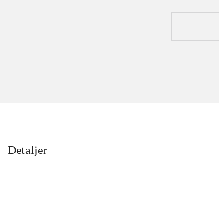
Detaljer
...
...
...
...