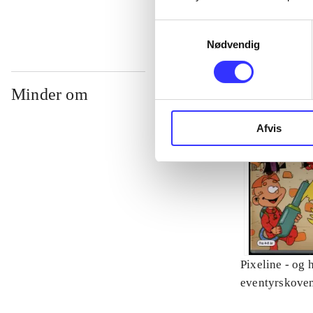
Samtykkevalg
Nødvendig
Minder om
Afvis
Pixeline - og h
eventyrskove