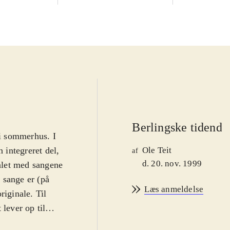
Berlingske tidende
 i sommerhus. I
 integreret del,
Ole Teit
af
d. 20. nov. 1999
ålet med sangene
0 sange er (på
Læs anmeldelse
riginale. Til
lever op til
mor kan få sin