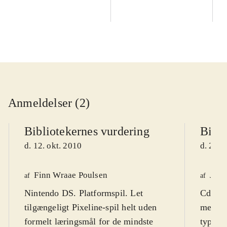
Anmeldelser (2)
Bibliotekernes vurdering
Bibli
d. 12. okt. 2010
d. 26. 
Finn Wraae Poulsen
Jens
af
af
Nintendo DS. Platformspil. Let
Cd-rom
tilgængeligt Pixeline-spil helt uden
med på 
formelt læringsmål for de mindste
typisk 