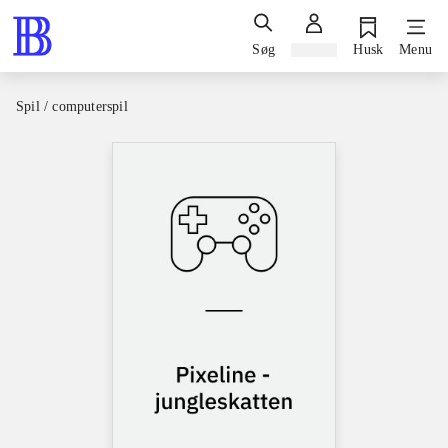
Søg
Log ind
Husk
Menu
Spil / computerspil