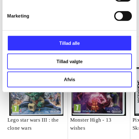
Marketing
Minder om
Tillad alle
Tillad valgte
Afvis
Lego star wars III : the
Monster High - 13
Pi
clone wars
wishes
Sk