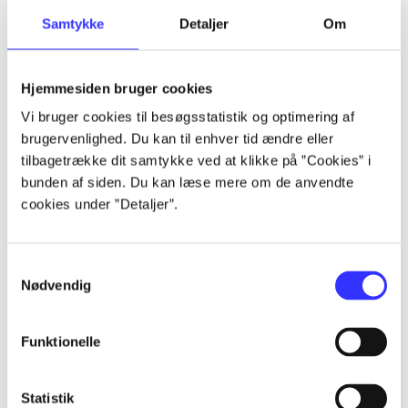
Artikler
Samtykke
Detaljer
Om
Alle registrerede artikler fordelt på udgivelser
Hjemmesiden bruger cookies
...
Vi bruger cookies til besøgsstatistik og optimering af
brugervenlighed. Du kan til enhver tid ændre eller
...
tilbagetrække dit samtykke ved at klikke på ”Cookies” i
bunden af siden. Du kan læse mere om de anvendte
cookies under ”Detaljer”.
...
Samtykkevalg
...
Nødvendig
...
Funktionelle
Statistik