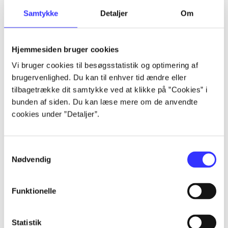
Artikler
Samtykke
Detaljer
Om
Alle registrerede artikler fordelt på udgivelser
Hjemmesiden bruger cookies
...
Vi bruger cookies til besøgsstatistik og optimering af
brugervenlighed. Du kan til enhver tid ændre eller
...
tilbagetrække dit samtykke ved at klikke på ”Cookies” i
bunden af siden. Du kan læse mere om de anvendte
cookies under ”Detaljer”.
...
Samtykkevalg
...
Nødvendig
...
Funktionelle
Statistik