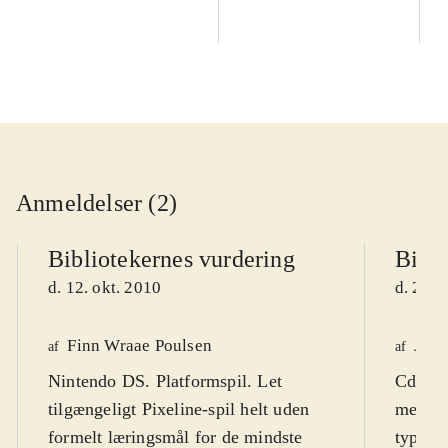
Anmeldelser (2)
Bibliotekernes vurdering
Bibli
d. 12. okt. 2010
d. 26. 
Finn Wraae Poulsen
Jens
af
af
Nintendo DS. Platformspil. Let
Cd-rom
tilgængeligt Pixeline-spil helt uden
med på 
formelt læringsmål for de mindste
typisk 