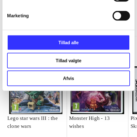
Marketing
Minder om
Tillad alle
Tillad valgte
Afvis
Lego star wars III : the
Monster High - 13
Pi
clone wars
wishes
Sk