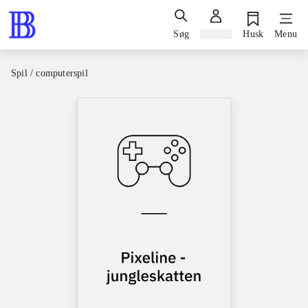
Søg
Log ind
Husk
Menu
Spil / computerspil