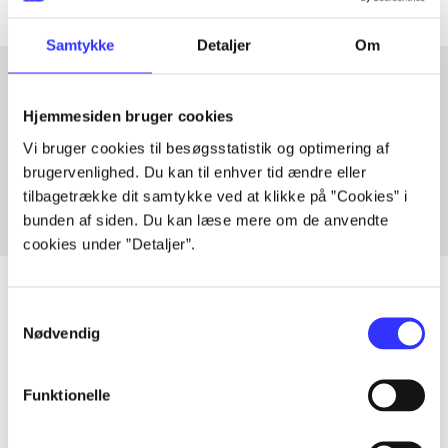
Samtykke
Detaljer
Om
Hjemmesiden bruger cookies
Artikler med samme emner
Vi bruger cookies til besøgsstatistik og optimering af
Fra
brugervenlighed. Du kan til enhver tid ændre eller
tilbagetrække dit samtykke ved at klikke på ”Cookies” i
bunden af siden. Du kan læse mere om de anvendte
cookies under ”Detaljer”.
Samtykkevalg
Nødvendig
Artikler
Alle registrerede artikler fordelt på udgivelser
Funktionelle
...