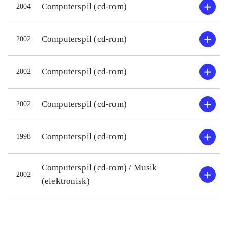
hver aktivitet skal løses. Figurerne er
Computerspil (cd-rom)
2004
som ved de tidligere udgivelser enkle
og farvestrålende og med kun få
Computerspil (cd-rom)
2002
animationer. Stemmerne er tydelige
og naturlige, og der er en del sjove
Computerspil (cd-rom)
2002
kommentarer. De 9 sange på cd-
rom'en kan desuden afspilles i en
Computerspil (cd-rom)
2002
almindelig cd-afspiller. Der er til
mange timers underholdning for børn
fra 3 år og helt op til omkring 10 år
.
Computerspil (cd-rom)
1998
Computerspil (cd-rom) / Musik
2002
(elektronisk)