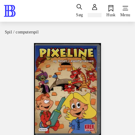
Søg
Log ind
Husk
Menu
Spil / computerspil