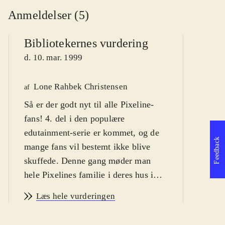
Anmeldelser (5)
Bibliotekernes vurdering
d. 10. mar. 1999
Lone Rahbek Christensen
P
af
Så er der godt nyt til alle Pixeline-
af
fans! 4. del i den populære
edutainment-serie er kommet, og de
Feedback
mange fans vil bestemt ikke blive
skuffede. Denne gang møder man
hele Pixelines familie i deres hus i
Eventyrskoven. Som i de foregående
Læs hele vurderingen
Pixeline-spil er der en hovedmenu
med adgang til en række aktiviteter,