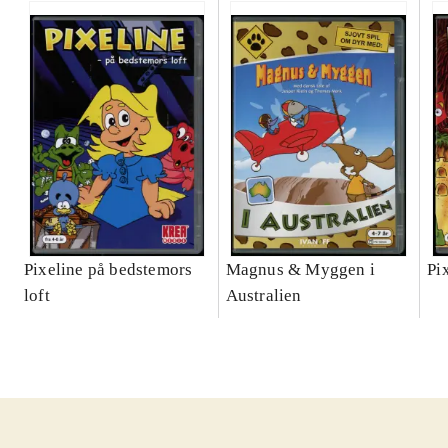
Pixeline på bedstemors
Magnus & Myggen i
Pi
loft
Australien