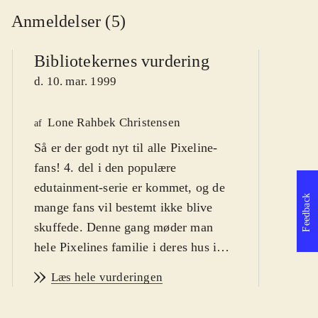
Anmeldelser (5)
Bibliotekernes vurdering
d. 10. mar. 1999
Lone Rahbek Christensen
P
af
Så er der godt nyt til alle Pixeline-
af
fans! 4. del i den populære
edutainment-serie er kommet, og de
Feedback
mange fans vil bestemt ikke blive
skuffede. Denne gang møder man
hele Pixelines familie i deres hus i
Eventyrskoven. Som i de foregående
Læs hele vurderingen
Pixeline-spil er der en hovedmenu
med adgang til en række aktiviteter,