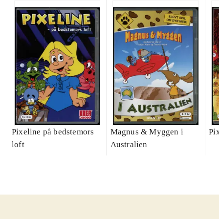
Pixeline på bedstemors
Magnus & Myggen i
Pi
loft
Australien