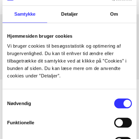
Samtykke
Detaljer
Om
Hjemmesiden bruger cookies
Artikler med samme emner
Vi bruger cookies til besøgsstatistik og optimering af
Fra
brugervenlighed. Du kan til enhver tid ændre eller
tilbagetrække dit samtykke ved at klikke på ”Cookies” i
bunden af siden. Du kan læse mere om de anvendte
cookies under ”Detaljer”.
Samtykkevalg
Nødvendig
Artikler
Alle registrerede artikler fordelt på udgivelser
Funktionelle
...