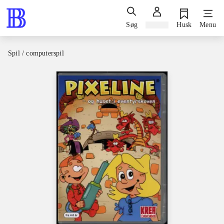
Søg
Log ind
Husk
Menu
Spil / computerspil