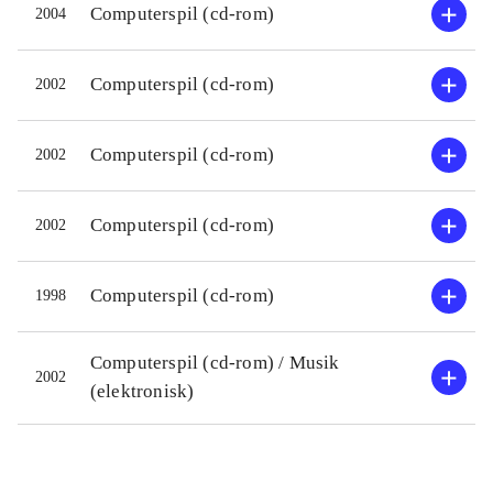
hver aktivitet skal løses. Figurerne er
Computerspil (cd-rom)
2004
som ved de tidligere udgivelser enkle
og farvestrålende og med kun få
Computerspil (cd-rom)
2002
animationer. Stemmerne er tydelige
og naturlige, og der er en del sjove
Computerspil (cd-rom)
2002
kommentarer. De 9 sange på cd-
rom'en kan desuden afspilles i en
Computerspil (cd-rom)
2002
almindelig cd-afspiller. Der er til
mange timers underholdning for børn
fra 3 år og helt op til omkring 10 år
.
Computerspil (cd-rom)
1998
Computerspil (cd-rom) / Musik
2002
(elektronisk)