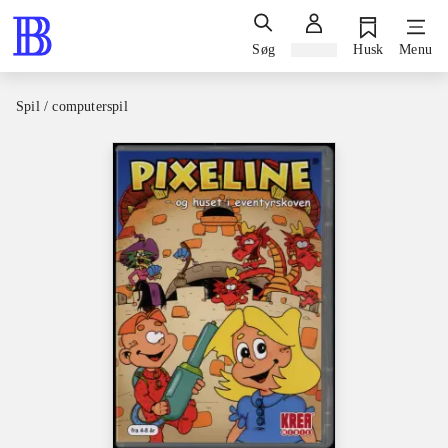
Søg
Log ind
Husk
Menu
Spil / computerspil