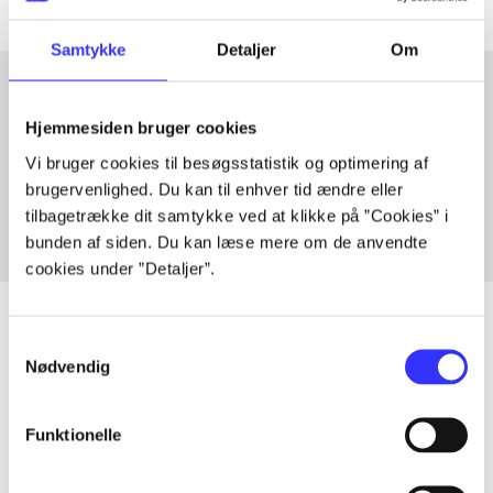
Samtykke
Detaljer
Om
Hjemmesiden bruger cookies
Artikler med samme emner
Vi bruger cookies til besøgsstatistik og optimering af
Fra
brugervenlighed. Du kan til enhver tid ændre eller
tilbagetrække dit samtykke ved at klikke på ”Cookies” i
bunden af siden. Du kan læse mere om de anvendte
cookies under ”Detaljer”.
Samtykkevalg
Nødvendig
Artikler
Alle registrerede artikler fordelt på udgivelser
Funktionelle
...