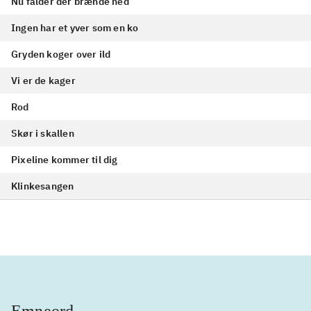
Nu falder der brænde ned
Ingen har et yver som en ko
Gryden koger over ild
Vi er de kager
Rod
Skør i skallen
Pixeline kommer til dig
Klinkesangen