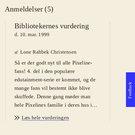
Anmeldelser (5)
Bibliotekernes vurdering
d. 10. mar. 1999
Lone Rahbek Christensen
P
af
Så er der godt nyt til alle Pixeline-
af
fans! 4. del i den populære
edutainment-serie er kommet, og de
Feedback
mange fans vil bestemt ikke blive
skuffede. Denne gang møder man
hele Pixelines familie i deres hus i
Eventyrskoven. Som i de foregående
Læs hele vurderingen
Pixeline-spil er der en hovedmenu
med adgang til en række aktiviteter,