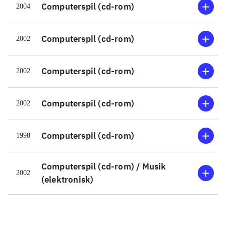
hver aktivitet skal løses. Figurerne er
Computerspil (cd-rom)
2004
som ved de tidligere udgivelser enkle
og farvestrålende og med kun få
Computerspil (cd-rom)
2002
animationer. Stemmerne er tydelige
og naturlige, og der er en del sjove
Computerspil (cd-rom)
2002
kommentarer. De 9 sange på cd-
rom'en kan desuden afspilles i en
Computerspil (cd-rom)
2002
almindelig cd-afspiller. Der er til
mange timers underholdning for børn
fra 3 år og helt op til omkring 10 år
.
Computerspil (cd-rom)
1998
Computerspil (cd-rom) / Musik
2002
(elektronisk)