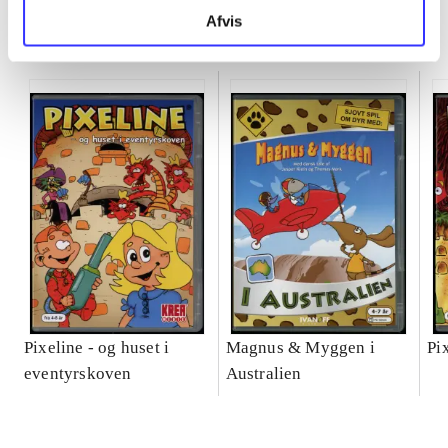
Afvis
Minder om
Pixeline - og huset i
Magnus & Myggen i
Pi
eventyrskoven
Australien