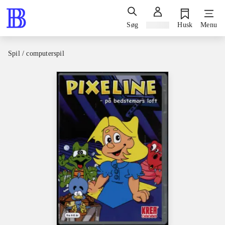
Søg
Log ind
Husk
Menu
Spil / computerspil