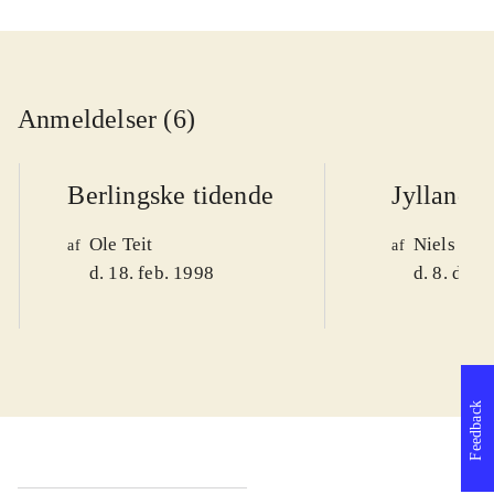
Anmeldelser (6)
Berlingske tidende
Jyllands-
Ole Teit
Niels San
af
af
d. 18. feb. 1998
d. 8. dec.
Feedback