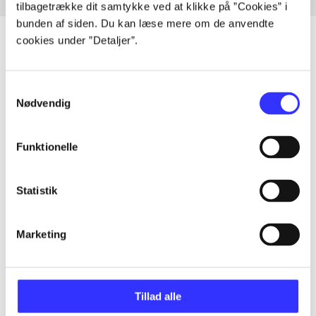
tilbagetrække dit samtykke ved at klikke på ”Cookies” i
bunden af siden. Du kan læse mere om de anvendte
cookies under ”Detaljer”.
Artikler
Samtykkevalg
Nødvendig
Alle registrerede artikler fordelt på udgivelser
...
Funktionelle
Statistik
...
Marketing
...
...
Tillad alle