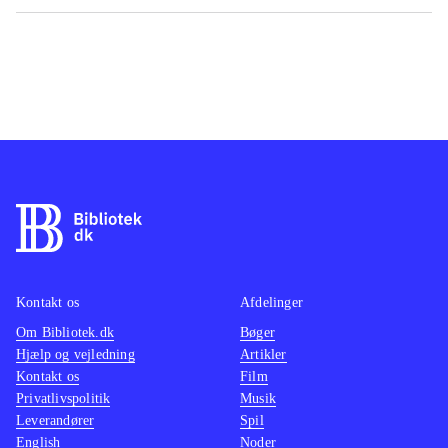
Kontakt os
Afdelinger
Om Bibliotek.dk
Bøger
Hjælp og vejledning
Artikler
Kontakt os
Film
Privatlivspolitik
Musik
Leverandører
Spil
English
Noder