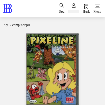
Søg
Log ind
Husk
Menu
Spil / computerspil