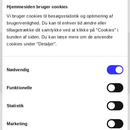
Artiklerne i
handler ofte om
Hjemmesiden bruger cookies
Vi bruger cookies til besøgsstatistik og optimering af
brugervenlighed. Du kan til enhver tid ændre eller
tilbagetrække dit samtykke ved at klikke på ”Cookies” i
bunden af siden. Du kan læse mere om de anvendte
cookies under ”Detaljer”.
Artikler med samme emner
Fra
Samtykkevalg
Nødvendig
Funktionelle
Statistik
Artikler
Marketing
Alle registrerede artikler fordelt på udgivelser