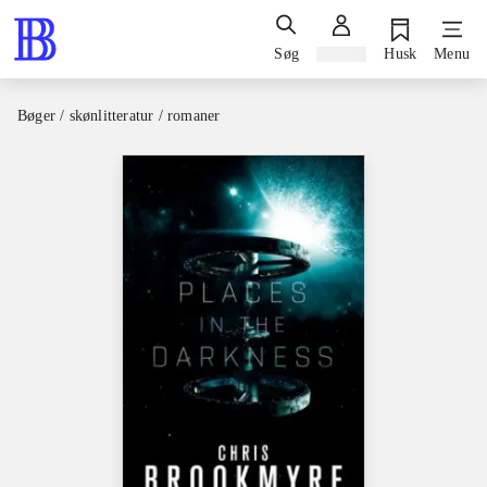
Søg
Log ind
Husk
Menu
Bøger / skønlitteratur / romaner