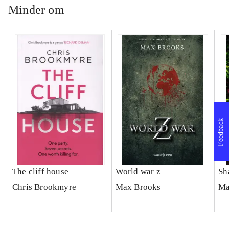
Minder om
Feedback
The cliff house
World war z
Sh
Chris Brookmyre
Max Brooks
Ma