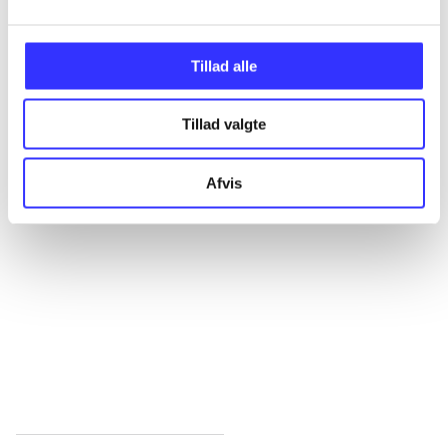
...
Tillad alle
...
Tillad valgte
Afvis
...
...
...