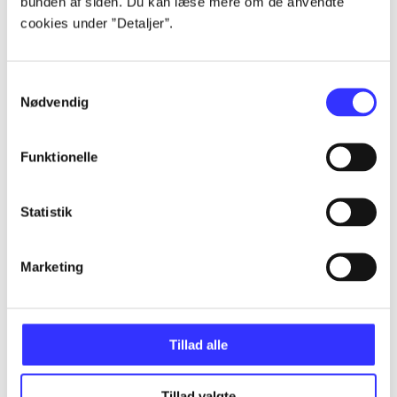
bunden af siden. Du kan læse mere om de anvendte
...
cookies under ”Detaljer”.
...
Samtykkevalg
Nødvendig
...
Funktionelle
...
Statistik
...
Marketing
Tillad alle
Minder om
Tillad valgte