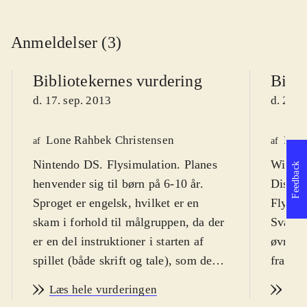
Anmeldelser (3)
Bibliotekernes vurdering
Bibli
d. 17. sep. 2013
d. 22. 
Lone Rahbek Christensen
Finn
af
af
Nintendo DS. Flysimulation. Planes
WiiU. 
Feedback
henvender sig til børn på 6-10 år.
Disney
Sproget er engelsk, hvilket er en
Flyvema
skam i forhold til målgruppen, da der
Sværhed
er en del instruktioner i starten af
øvre de
spillet (både skrift og tale), som det
fra ca.
vil være en fordel at kunne forstå.
advars
Læs hele vurderingen
Læs
Pegi på 3 er passende
.
Ved før