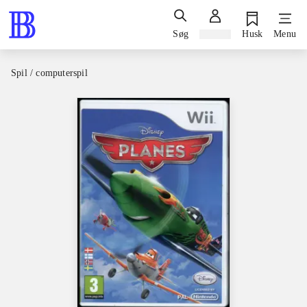
Søg
Log ind
Husk
Menu
Spil / computerspil