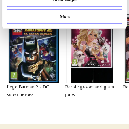
Afvis
Lego Batman 2 - DC
Barbie groom and glam
Ra
super heroes
pups