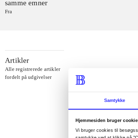
samme emner
Fra
...
Artikler
Alle registrerede artikler
...
fordelt på udgivelser
...
Samtykke
...
Hjemmesiden bruger cookie
Vi bruger cookies til besøgsst
...
samtykke ved at klikke på ”C