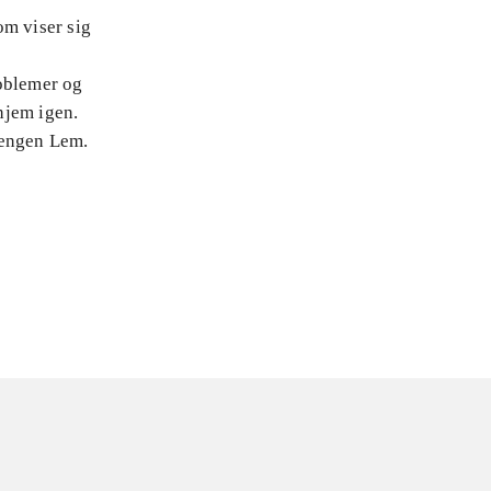
om viser sig
roblemer og
hjem igen.
rengen Lem.