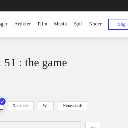
øger
Artikler
Film
Musik
Spil
Noder
Søg
t 51 : the game
Xbox 360
Wii
Nintendo ds