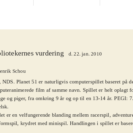
liotekernes vurdering
d. 22. jan. 2010
enrik Schou
 NDS. Planet 51 er naturligvis computerspillet baseret på d
uteranimerede film af samme navn. Spillet er helt oplagt f
ge og piger, fra omkring 9 år og op til en 13-14 år. PEGI: 7
elsk
.
let er en velfungerende blanding mellem racerspil, adventur
formspil, krydret med minispil. Handlingen i spillet er base
lmen og følger astronauten Chuck's forsøg på at komme hjem 