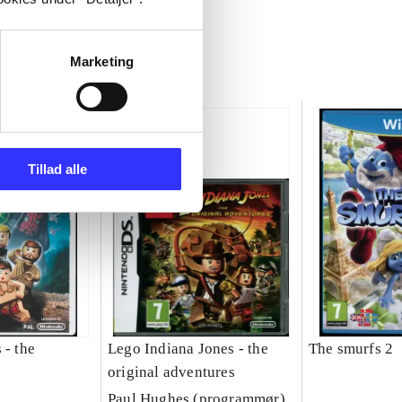
Marketing
Tillad alle
 - the
Lego Indiana Jones - the
The smurfs 2
original adventures
Paul Hughes (programmør)