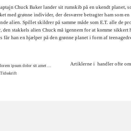
aptajn Chuck Baker lander sit rumskib på en ukendt planet, s
lket med grønne individer, der desværre betragter ham som en
nde alien. Spillet skildrer på samme måde som E.T. alle de p
r, den stakkels alien Chuck må igennem for at komme sikkert 
s får han en hjælper på den grønne planet i form af teenaged
Artiklerne i
handler ofte om
lorem ipsum dolor sit amet ...
Tidsskrift