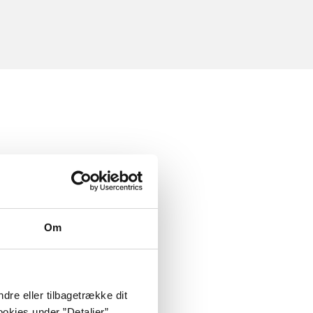
Om
dre eller tilbagetrække dit
okies under ”Detaljer”.