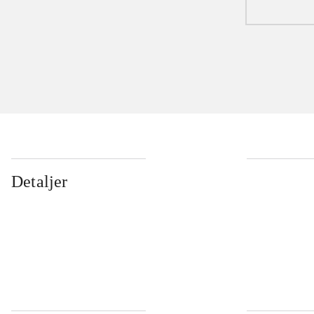
Detaljer
...
...
...
...