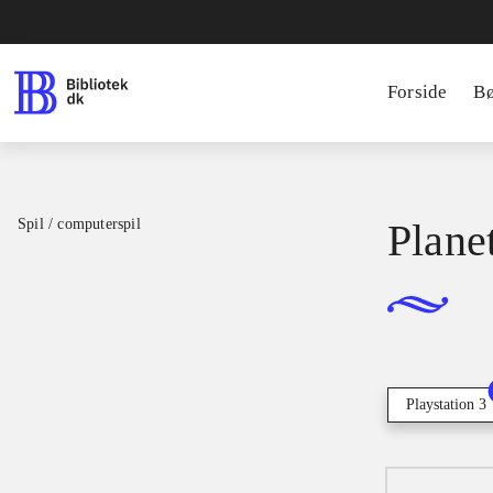
Forside
B
Spil / computerspil
Plane
Playstation 3