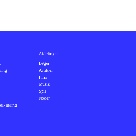
Afdelinger
k
Bøger
ning
Artikler
Film
Musik
Spil
Noder
erklæring