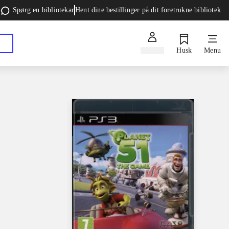
Spørg en bibliotekar
Hent dine bestillinger på dit foretrukne bibliotek
Log ind
Husk
Menu