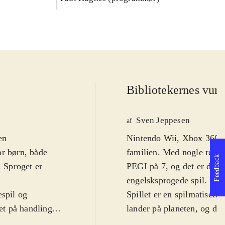
Bibliotekernes vurd
Sven Jeppesen
af
en
Nintendo Wii, Xbox 360. P
or børn, både
familien. Med nogle ret u
Feedback
. Sproget er
PEGI på 7, og det er da no
engelsksprogede spil. Derf
espil og
Spillet er en spilmatiseri
ret på handlingen
lander på planeten, og den
til Jorden efter
invasionsflag. Men opdage