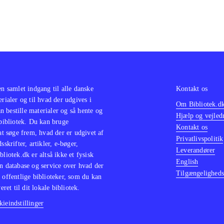
en samlet indgang til alle danske
Kontakt os
erialer og til hvad der udgives i
Om Bibliotek.d
 bestille materialer og så hente og
Hjælp og vejled
 bibliotek. Du kan bruge
Kontakt os
 at søge frem, hvad der er udgivet af
Privatlivspolitik
sskrifter, artikler, e-bøger,
Leverandører
bliotek.dk er altså ikke et fysisk
English
n database og service over hvad der
Tilgængeligheds
 offentlige biblioteker, som du kan
eret til dit lokale bibliotek.
ieindstillinger