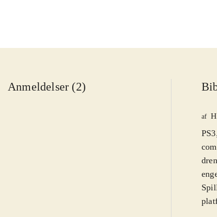
Anmeldelser (2)
Bib
H
af
PS3,
comp
dren
eng
Spil
plat
i fi