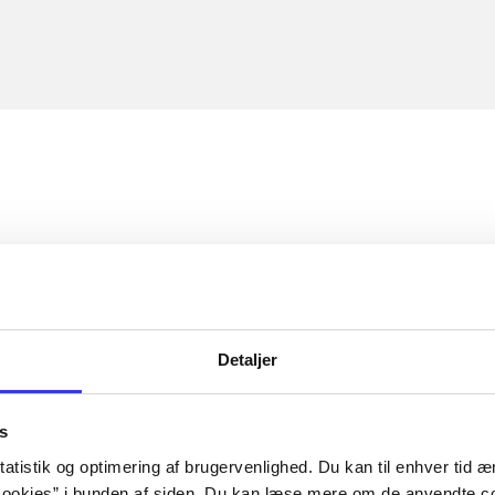
Detaljer
s
atistik og optimering af brugervenlighed. Du kan til enhver tid æn
ookies” i bunden af siden. Du kan læse mere om de anvendte co