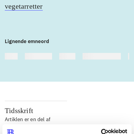
vegetarretter
Lignende emneord
heste
børnebøger
ridning
hestesygdomme
vo
Tidsskrift
Artiklen er en del af