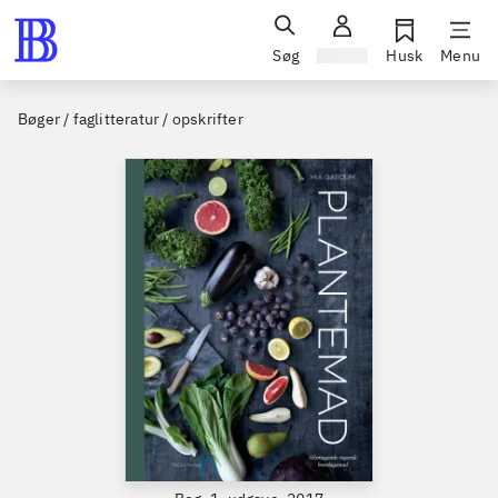
Søg
Log ind
Husk
Menu
Bøger / faglitteratur / opskrifter