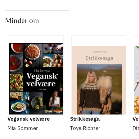
Minder om
Vegansk velvære
Strikkesaga
Ve
Mia Sommer
Tove Richter
Di