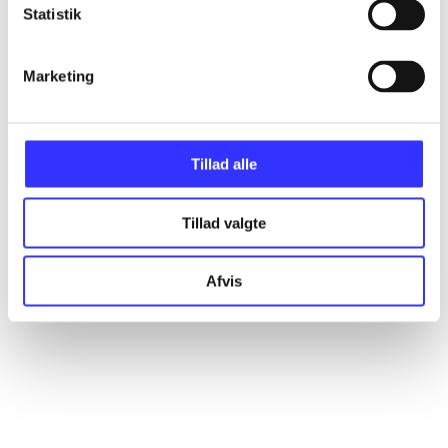
Artikler
Statistik
Alle registrerede artikler fordelt på udgivelser
Marketing
...
Tillad alle
...
Tillad valgte
...
Afvis
...
...