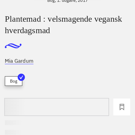
Bog, 1. udgave, 2017
Plantemad : velsmagende vegansk
hverdagsmad
Mia Gardum
Bog
loading