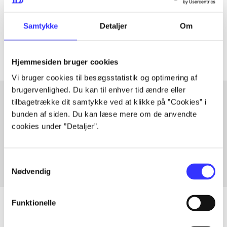
lorem ipsum dolor sit amet ...
Tidsskrift
Samtykke
Detaljer
Om
Artiklerne i
handler ofte om
Hjemmesiden bruger cookies
Vi bruger cookies til besøgsstatistik og optimering af
brugervenlighed. Du kan til enhver tid ændre eller
tilbagetrække dit samtykke ved at klikke på ”Cookies” i
bunden af siden. Du kan læse mere om de anvendte
Artikler med samme emner
cookies under ”Detaljer”.
Fra
Samtykkevalg
Nødvendig
Funktionelle