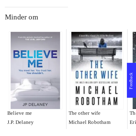
Minder om
Feedback
Believe me
The other wife
Th
J.P. Delaney
Michael Robotham
Er