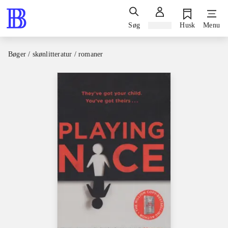
Søg
Log ind
Husk
Menu
Bøger / skønlitteratur / romaner