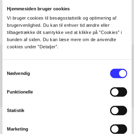
Tidsskrift
Hjemmesiden bruger cookies
Artiklerne i
handler ofte om
Vi bruger cookies til besøgsstatistik og optimering af
brugervenlighed. Du kan til enhver tid ændre eller
tilbagetrække dit samtykke ved at klikke på ”Cookies” i
bunden af siden. Du kan læse mere om de anvendte
cookies under ”Detaljer”.
Artikler med samme emner
Samtykkevalg
Nødvendig
Fra
Funktionelle
Statistik
Marketing