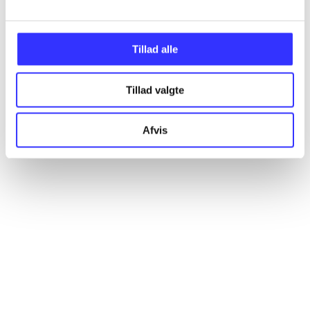
Artikler
Alle registrerede artikler fordelt på udgivelser
Tillad alle
...
Tillad valgte
...
Afvis
...
...
...