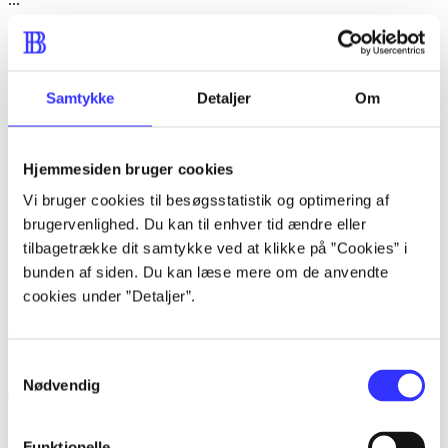
...
...
Samtykke
Detaljer
Om
...
...
Hjemmesiden bruger cookies
...
Vi bruger cookies til besøgsstatistik og optimering af
...
brugervenlighed. Du kan til enhver tid ændre eller
tilbagetrække dit samtykke ved at klikke på ”Cookies” i
Beskrivelse
bunden af siden. Du kan læse mere om de anvendte
cookies under ”Detaljer”.
Actionspil. Du styrer nogle af de største Playstation-figurer i en
eksplosiv battle, bl.a. Nathan Drake, Kratos, Ratchet, Clank, Fat
Princess, Sackboy, Sly Cooper, Big Daddy og Cole MacGrath.
Samtykkevalg
Nødvendig
Tidsskrift
Artiklen er en del af
Funktionelle