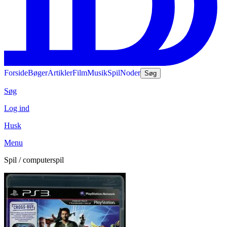
Forside
Bøger
Artikler
Film
Musik
Spil
Noder
Søg
Søg
Log ind
Husk
Menu
Spil / computerspil