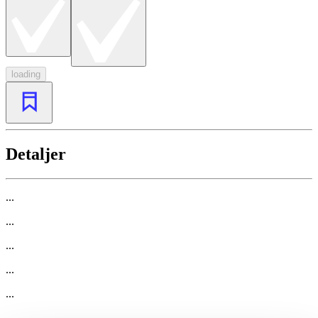
loading
Detaljer
...
...
...
...
...
...