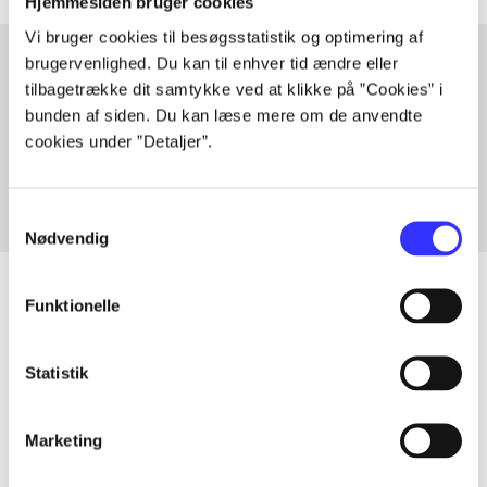
Hjemmesiden bruger cookies
Vi bruger cookies til besøgsstatistik og optimering af
brugervenlighed. Du kan til enhver tid ændre eller
tilbagetrække dit samtykke ved at klikke på ”Cookies” i
Artikler med samme emner
bunden af siden. Du kan læse mere om de anvendte
Fra
cookies under ”Detaljer”.
Samtykkevalg
Nødvendig
Funktionelle
Artikler
Statistik
Alle registrerede artikler fordelt på udgivelser
Marketing
...