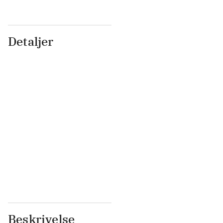
Detaljer
...
...
...
...
...
...
...
...
...
...
...
...
Beskrivelse