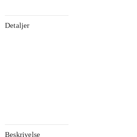
Detaljer
...
...
...
...
...
...
...
...
...
...
...
...
Beskrivelse