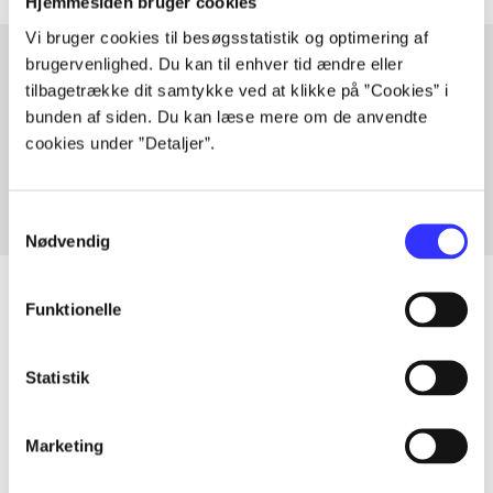
Hjemmesiden bruger cookies
Vi bruger cookies til besøgsstatistik og optimering af
brugervenlighed. Du kan til enhver tid ændre eller
tilbagetrække dit samtykke ved at klikke på ”Cookies” i
Artikler med samme emner
bunden af siden. Du kan læse mere om de anvendte
Fra
cookies under ”Detaljer”.
Samtykkevalg
Nødvendig
Funktionelle
Artikler
Statistik
Alle registrerede artikler fordelt på udgivelser
Marketing
...