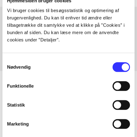
Hjemmesiden bruger cookies
Vi bruger cookies til besøgsstatistik og optimering af
brugervenlighed. Du kan til enhver tid ændre eller
tilbagetrække dit samtykke ved at klikke på ”Cookies” i
Artikler med samme emner
bunden af siden. Du kan læse mere om de anvendte
Fra
cookies under ”Detaljer”.
Samtykkevalg
Nødvendig
Funktionelle
Artikler
Statistik
Alle registrerede artikler fordelt på udgivelser
Marketing
...