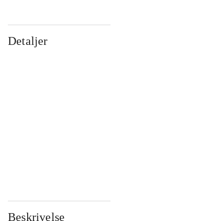
Detaljer
...
...
...
...
...
...
...
...
...
...
...
...
Beskrivelse