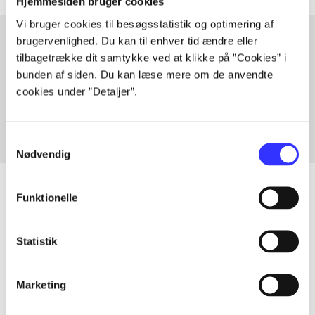
Hjemmesiden bruger cookies
Vi bruger cookies til besøgsstatistik og optimering af
brugervenlighed. Du kan til enhver tid ændre eller
tilbagetrække dit samtykke ved at klikke på ”Cookies” i
Artikler med samme emner
bunden af siden. Du kan læse mere om de anvendte
Fra
cookies under ”Detaljer”.
Samtykkevalg
Nødvendig
Funktionelle
Artikler
Statistik
Alle registrerede artikler fordelt på udgivelser
Marketing
...