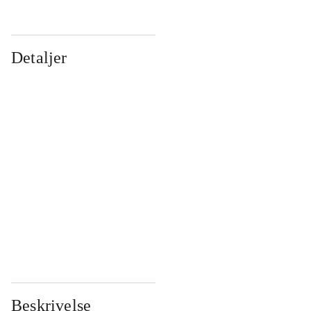
Detaljer
...
...
...
...
...
...
...
...
...
...
...
...
Beskrivelse