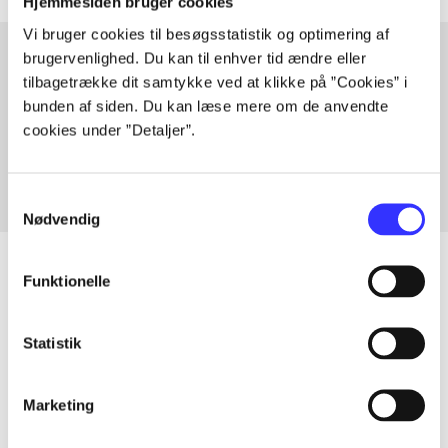
Hjemmesiden bruger cookies
Vi bruger cookies til besøgsstatistik og optimering af
brugervenlighed. Du kan til enhver tid ændre eller
tilbagetrække dit samtykke ved at klikke på ”Cookies” i
Artikler med samme emner
bunden af siden. Du kan læse mere om de anvendte
Fra
cookies under ”Detaljer”.
Samtykkevalg
Nødvendig
Funktionelle
Artikler
Statistik
Alle registrerede artikler fordelt på udgivelser
Marketing
...