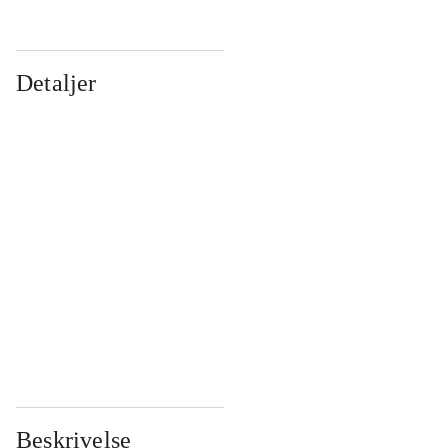
Detaljer
...
...
...
...
...
...
...
...
...
...
...
...
Beskrivelse