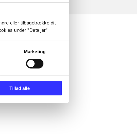
dre eller tilbagetrække dit
okies under ”Detaljer”.
Marketing
Tillad alle