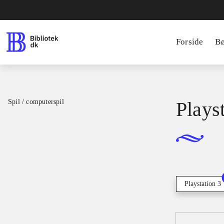
Forside
B
Spil / computerspil
Playst
Playstation 3