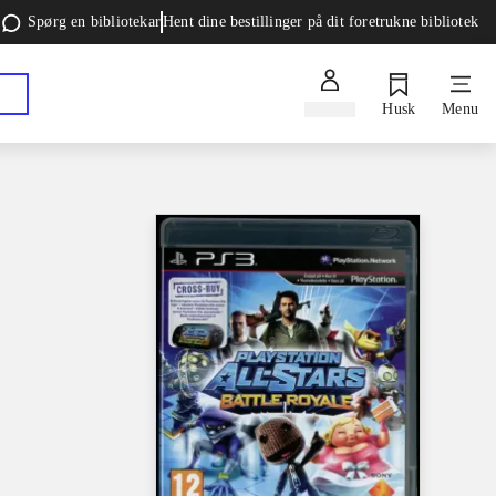
Spørg en bibliotekar
Hent dine bestillinger på dit foretrukne bibliotek
Log ind
Husk
Menu