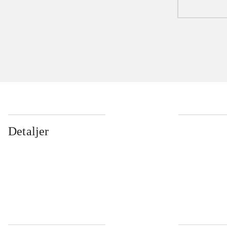
Detaljer
...
...
...
...