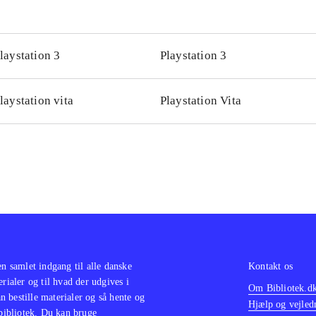
laystation 3
Playstation 3
laystation vita
Playstation Vita
en samlet indgang til alle danske
Kontakt os
erialer og til hvad der udgives i
Om Bibliotek.d
 bestille materialer og så hente og
Hjælp og vejled
 bibliotek. Du kan bruge