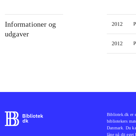
Informationer og
2012
P
udgaver
2012
P
Bibliotek.dk er 
bibliotekers mat
Danmark. Du kan
låne på dit eget