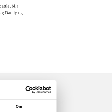
attle, bl.a.
 Big Daddy og
Om