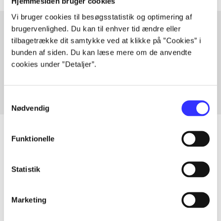
Hjemmesiden bruger cookies
Vi bruger cookies til besøgsstatistik og optimering af
brugervenlighed. Du kan til enhver tid ændre eller
tilbagetrække dit samtykke ved at klikke på ”Cookies” i
Artikler med samme emner
bunden af siden. Du kan læse mere om de anvendte
Fra
cookies under ”Detaljer”.
Samtykkevalg
Nødvendig
Funktionelle
Artikler
Statistik
Alle registrerede artikler fordelt på udgivelser
Marketing
...