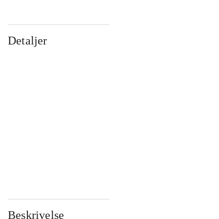
Detaljer
...
...
...
...
...
...
...
...
...
...
...
...
Beskrivelse