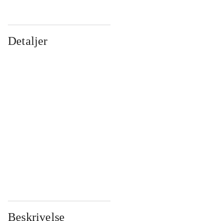
Detaljer
...
...
...
...
...
...
...
...
...
...
...
...
Beskrivelse