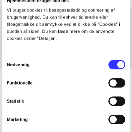
Hjemmesiden bruger cookies
Vi bruger cookies til besøgsstatistik og optimering af
brugervenlighed. Du kan til enhver tid ændre eller
tilbagetrække dit samtykke ved at klikke på ”Cookies” i
Artikler med samme emner
bunden af siden. Du kan læse mere om de anvendte
Fra
cookies under ”Detaljer”.
Samtykkevalg
Nødvendig
Funktionelle
Artikler
Statistik
Alle registrerede artikler fordelt på udgivelser
Marketing
...